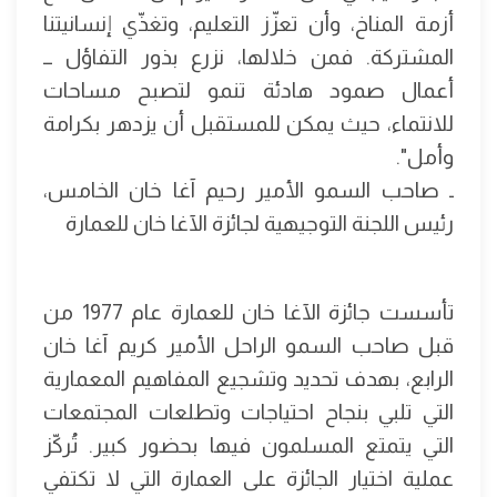
أزمة المناخ، وأن تعزّز التعليم، وتغذّي إنسانيتنا
المشتركة. فمن خلالها، نزرع بذور التفاؤل ــ
أعمال صمود هادئة تنمو لتصبح مساحات
للانتماء، حيث يمكن للمستقبل أن يزدهر بكرامة
وأمل".
ـ صاحب السمو الأمير رحيم آغا خان الخامس،
رئيس اللجنة التوجيهية لجائزة الآغا خان للعمارة
تأسست جائزة الآغا خان للعمارة عام 1977 من
قبل صاحب السمو الراحل الأمير كريم آغا خان
الرابع، بهدف تحديد وتشجيع المفاهيم المعمارية
التي تلبي بنجاح احتياجات وتطلعات المجتمعات
التي يتمتع المسلمون فيها بحضور كبير. تُركّز
عملية اختيار الجائزة على العمارة التي لا تكتفي