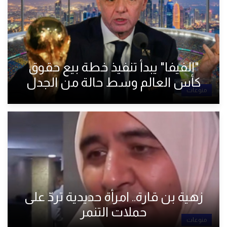
"الفيفا" يبدأ تنفيذ خطة بيع حقوق
كأس العالم وسط حالة من الجدل
منوعات
زهية بن قارة.. امرأة حديدية تردّ على
حملات التنمر
منوعات