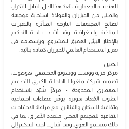
للهندسة المعمارية - يُعدّ هذا الحل القابل للتكرار،
والمبني من الخيزران والفولاذ، استجابة موجهة
لصالح المجتمعات النازحة المتأثرة بالتغيرات
المناخية والجغرافية. وقد أشادت لجنة التحكيم
بالإطار البيئي العميق للمشروع، وبإسهامه في
تعزيز الاستخدام العالمي للخيزران كمادة بنائية.
الصين
مركز قرية ووست ووسوتو المجتمعي، هوهوت،
تصميم شركة منغوليا الداخلية الكبرى للتصميم
المعماري المحدودة - مركزٌ شُيّد باستخدام
الطوب المُعاد تدويره، يوفّر فضاءات اجتماعية
وثقافية للسكان والفنانين، مع مراعاة الاحتياجات
الثقافية للمجتمع المحلي متعدد الأعراق، بما في
ذلك مسلمو الهوي. وقد أشارت لجنة التحكيم إلى