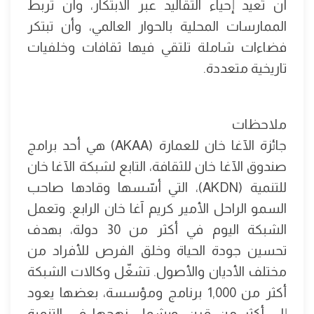
أن تُعيد إحياء التقاليد عبر الابتكار، وأن تربط
الممارسات المحلية بالحوار العالمي، وأن تبتكر
فضاءات شاملة تلتقي فيها ثقافات وخلفيات
تاريخية متعددة.
ملاحظات
جائزة الآغا خان للعمارة (AKAA) هي أحد برامج
صندوق الآغا خان للثقافة، التابع لشبكة الآغا خان
للتنمية (AKDN)، التي أسّسها وقادها صاحب
السمو الراحل الأمير كريم آغا خان الرابع. وتعمل
الشبكة اليوم في أكثر من 30 دولة، بهدف
تحسين جودة الحياة وخلق الفرص للأفراد من
مختلف الأديان والأصول. تشغّل وكالات الشبكة
أكثر من 1,000 برنامج ومؤسسة، بعضها يعود
إلى أكثر من قرن. ويشمل نهجها في التنمية