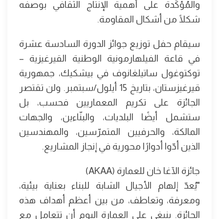
والمُؤكِّدة على أهمية الإنتاج الثقافي بوصفه
شكلًا من أشكال المقاومة.
سيقام حفل توزيع جوائز الدورة السادسة عشرة
في قاعة الفيلهارمونية الوطنية القيرغيزية –
توكتوغول ساتيلغانوف في بيشكيك، جمهورية
قيرغيزستان، بتاريخ 15 أيلول/سبتمبر. ولن تقتصر
الجائزة على تكريم المعماريين فحسب، بل
ستشمل أيضًا البلديات، والبنّاءين، والجهات
المالكة، والحرفيين المتمرّسين، والمهندسين
الذين أدّوا أدوارًا محورية في إنجاز المشاريع.
جائزة الآغا خان للعمارة (AKAA)
"يُعدّ إلهام الأجيال الشابة للبناء بعناية بيئية،
ومعرفة، وتعاطف، من بين أعظم أهداف هذه
الجائزة. ينبغي على العمارة اليوم أن تتعامل مع