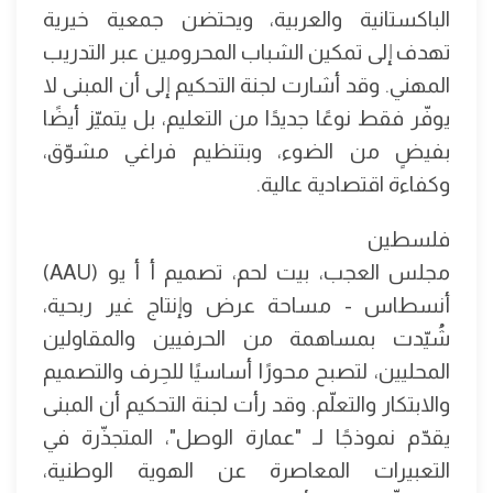
الباكستانية والعربية، ويحتضن جمعية خيرية
تهدف إلى تمكين الشباب المحرومين عبر التدريب
المهني. وقد أشارت لجنة التحكيم إلى أن المبنى لا
يوفّر فقط نوعًا جديدًا من التعليم، بل يتميّز أيضًا
بفيضٍ من الضوء، وبتنظيم فراغي مشوّق،
وكفاءة اقتصادية عالية.
فلسطين
مجلس العجب، بيت لحم، تصميم أ أ يو (AAU)
أنسطاس - مساحة عرض وإنتاج غير ربحية،
شُيّدت بمساهمة من الحرفيين والمقاولين
المحليين، لتصبح محورًا أساسيًا للحِرف والتصميم
والابتكار والتعلّم. وقد رأت لجنة التحكيم أن المبنى
يقدّم نموذجًا لـ "عمارة الوصل"، المتجذّرة في
التعبيرات المعاصرة عن الهوية الوطنية،