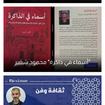
"أسماء في ذاكرة" محمود شقير
منوعات