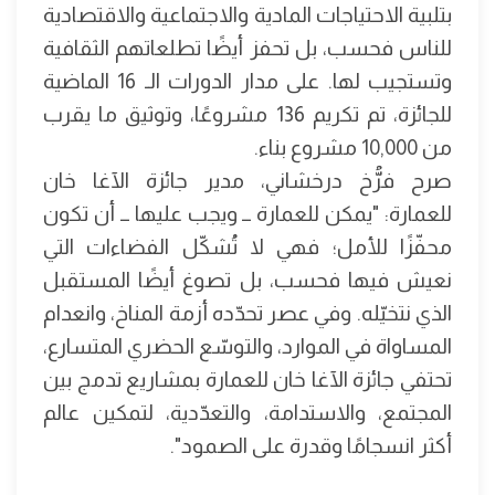
بتلبية الاحتياجات المادية والاجتماعية والاقتصادية
للناس فحسب، بل تحفز أيضًا تطلعاتهم الثقافية
وتستجيب لها. على مدار الدورات الـ 16 الماضية
للجائزة، تم تكريم 136 مشروعًا، وتوثيق ما يقرب
من 10,000 مشروع بناء.
صرح فرُّخ درخشاني، مدير جائزة الآغا خان
للعمارة: "يمكن للعمارة ــ ويجب عليها ــ أن تكون
محفّزًا للأمل؛ فهي لا تُشكّل الفضاءات التي
نعيش فيها فحسب، بل تصوغ أيضًا المستقبل
الذي نتخيّله. وفي عصر تحدّده أزمة المناخ، وانعدام
المساواة في الموارد، والتوسّع الحضري المتسارع،
تحتفي جائزة الآغا خان للعمارة بمشاريع تدمج بين
المجتمع، والاستدامة، والتعدّدية، لتمكين عالم
أكثر انسجامًا وقدرة على الصمود".