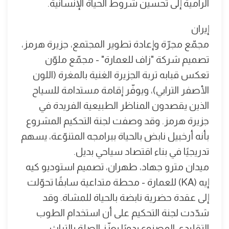
الرامية إلى تحسين شروط الحياة الإنسانية.
إيران
مجمّع مجرّة وإعادة تطوير المجتمع، جزيرة هرمز،
تصميم شركة "زاف للعمارة" - مجمّع ملوّن
تعكس قبابه تربة الجزيرة الغنية بالمغرة (اللون
الأصفر الترابي)، ويوفّر إقامة مستدامة للسياح
الذين يقصدون المناظر الطبيعية الفريدة في
جزيرة هرمز. وقد وصفت لجنة التحكيم المشروع
بأنه أرخبيل نابض بالحياة ببرامجه المتنوّعة، يسهم
تدريجيًا في بناء اقتصاد سياحي بديل.
ميدان مترو جهاد، طهران، تصميم استوديو كيه
إيه (KA) للعمارة - محطة متداعية سابقًا تحوّلت
إلى عقدة حضرية نابضة بالحياة للمشاة. وقد
شدّدت لجنة التحكيم على أن استخدام الطوب
التقليدي المصنوع يدويًا يعزّز الصلة بالتراث