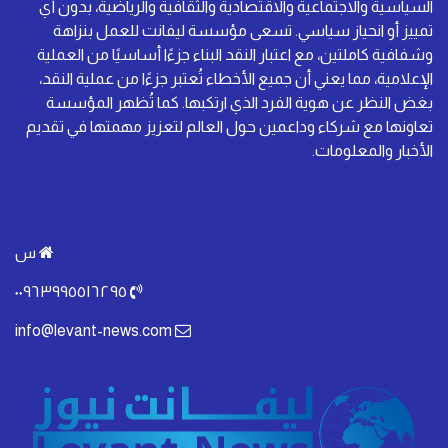
السياسية والاجتماعية والاقتصادية والثقافية والرياضية، بدون أي
تمييز أو انحياز سياسي. تسعى مؤسسة ليفانت للعمل بنزاهة
وشفافية كاملتين، مع اعتبار النقد البناء جزءًا أساسيًا من العملية
الإعلامية، مما يعني أن جميع الأخطاء تُعتبر جزءًا من عملية النقد،
بغض النظر عن هوية الفرد الذي ارتكبها. كما تُظهر المؤسسة
تعاونها مع شركاء وداعمين حول العالم لتعزيز مهمتها في تقديم
الأخبار والمعلومات.
س
٠٠٩٦٣٩٩٥٥١٦٢٩٥
info@levant-news.com