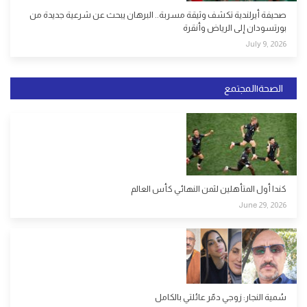
صحيفة أيرلندية تكشف وثيقة مسربة.. البرهان يبحث عن شرعية جديدة من
بورتسودان إلى الرياض وأنقرة
July 9, 2026
الصحة|المجتمع
كندا أول المتأهلين لثمن النهائي كأس العالم
June 29, 2026
سُمية النجار: زوجي دمّر عائلتي بالكامل