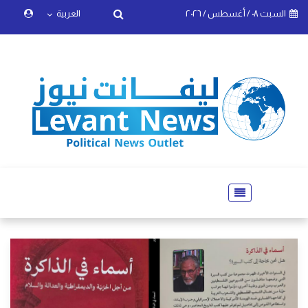
السبت ٠٨ / أغسطس / ٢٠٢٦
العربية