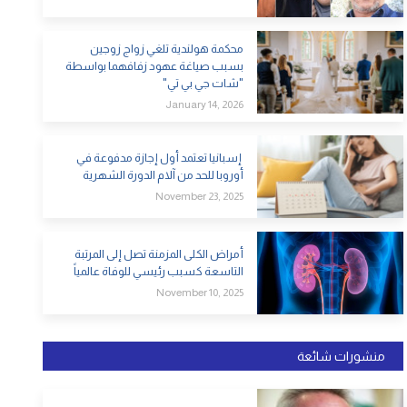
محكمة هولندية تلغي زواج زوجين
بسبب صياغة عهود زفافهما بواسطة
"شات جي بي تي"
January 14, 2026
إسبانيا تعتمد أول إجازة مدفوعة في
أوروبا للحد من آلام الدورة الشهرية
November 23, 2025
أمراض الكلى المزمنة تصل إلى المرتبة
التاسعة كسبب رئيسي للوفاة عالمياً
November 10, 2025
منشورات شائعة