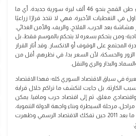
حين تحدد الحكومة السورية الانتقالية سعر شراء طن القمح بنحو 46 ألف ليرة سورية جديدة، أي ما
تداول في التغطيات الأخيرة، فهي لا تتخذ قرارًا زراعيًا
 هشاشة بعد الحرب، الفلاح، والريف، والأمن الغذائي.
دية؛ ومن يتحكم بسعره لا يتحكم بالموسم فقط، بل
رة المجتمع على الوقوف أو الانكسار. وقد أثار القرار
 الزور والحسكة، لأن السعر بدا، في نظرهم، أقل من
لسماد والبذار والري والنقل.
يرة في سياق الاقتصاد السوري كله؛ فهذا الاقتصاد
سبب الكارثة، بل جاءت لتكشف ما تراكم خلال قرابة
اقتصادي مغلق، ثم إلى اقتصاد حرب ومافيا. يمكن
مراحل، مرحلة السيطرة وبناء واجهة الدولة التنموية،
ثم مرحلة رسوخ النظام ونهب الموارد، ثم مرحلة ما بعد 2011 حين تفكك الاقتصاد الرسمي وظهرت
.