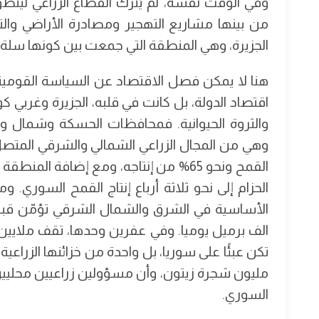
وفي الوقت نفسه، لم يُترك القطاع الزراعي ليتط
من بينها مشاريع التهجير ومصادرة الأراضي والت
الجزيرة، وهي المنطقة التي جمعت بين كونها سلة غذ
هنا لا يمكن فصل الاقتصاد عن السياسة القومية
اقتصاد الدولة، بل كانت في قلبه، الجزيرة وغربي كو
والثروة الحيوانية. فمحافظات الحسكة وشمال 
القمح ونحو 65% من إنتاجه، ومع إضافة 
الحزام إلى نحو ثلاثة أرباع إنتاج القمح السوري. 
الف برميل يوميا. وفي عفرين وحدها، تقف ملايين أ
مليون شجرة زيتون، وأن مسؤولين زراعيين محليين 
السوري.