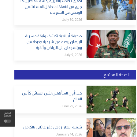
تحقيق لـCNN بالعربية يكشف تفاصيل ما
جرى من انتهاكات داخل المستشفى
الوطني في السويداء
July 30, 2026
صحيفة أيرلندية تكشف وثيقة مسربة..
البرهان يبحث عن شرعية جديدة من
بورتسودان إلى الرياض وأنقرة
July 9, 2026
الصحة|المجتمع
كندا أول المتأهلين لثمن النهائي كأس
العالم
June 29, 2026
الوضع
المظلم
سُمية النجار: زوجي دمّر عائلتي بالكامل
January 14, 2026