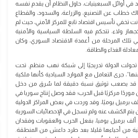
 في أوائل السبعينيات، حاول النظام أن يقدم نفسه
ك خطاب عن التصنيع، والزراعة، والسدود، والقطاع
كانت تخفي تأسيس اقتصاد تابع للمركز الأمني، حيث لم
هاز ولاء، تتحكم فيه السلطة السياسية والأمنية
 في تلك المرحلة من أعمدة الاقتصاد السوري، وكان
ادلة الغذاء والطاقة.
 تحولت الدولة تدريجيًا إلى شبكة نهب منظم. تحت
ها”، جرى التعامل مع الموارد السيادية كأنها ملكية
 قد يصعب توثيق نسبة دقيقة لما سُرق من دخل
 موردًا مركزيًا قبل الحرب؛ فقد وصل إنتاج سوريا في
 السنوات السابقة للحرب إلى أكثر من 450 ألف برميل يوميًا، وقد وردت في بعض المراكز الدولية
وميا لكن لم يكن يتم الكشف عنه ولم تسجل في الإحصائيات السورية
السنوية، قبل أن يتهاوى الإنتاج لاحقًا إلى نحو 30 ألف برميل يوميا، بفعل الحرب والعقوبات وفقدان
اتية من أحياءها قليلا بعد طرد داعش من المنطقة.