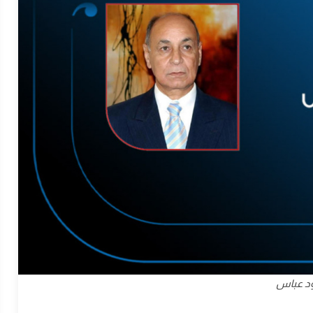
د عباس