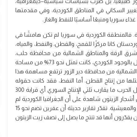
ور طبيعيًا، بل ضُرب بسياسات سياسية–ديمغرافية،
غيير السكاني في المناطق الكوردية، وفي مقدمتها
اء سوريا ومنبعًا أساسيًا للنفط والغاز.
. فالمنطقة الكوردية في سوريا لم تكن هامشًا في
ردستان كانا مركزًا للقمح، والقطن، والنفط، والمياه،
وشرق الرقة والمناطق الشمالية من محافظة حلب،
وهي من المجال الزراعي الشمالي والشرقي المتصل بالوجود الكوردي، كانت تمثل نحو 73% من مساحة
المنطقة الشمالية من محافظة دير الزور ترتفع مساهمة هذا
ومثلها من إنتاج القطن. أما النفط، فقد كانت حقوله
الأساسية في الشرق والشمال الشرقي تؤمّن قبل الحرب ما يقارب ثلثي الإنتاج السوري أي قرابة 300
شجار الزيتون شاهدة على أن الجغرافيا الكوردية لم
تكن عبئًا على سوريا، بل واحدة من خزائنها الزراعية والمعيشية. تقدّر تقارير حديثة أن عفرين تضم نحو 15
يقدّرون أنها قد تنتج ما يصل إلى نصف زيت الزيتون