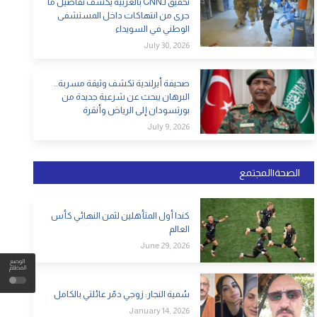
تحقيق لـCNN بالعربية يكشف تفاصيل ما
جرى من انتهاكات داخل المستشفى
الوطني في السويداء
July 30, 2026
صحيفة أيرلندية تكشف وثيقة مسربة..
البرهان يبحث عن شرعية جديدة من
بورتسودان إلى الرياض وأنقرة
July 9, 2026
الصحة|المجتمع
كندا أول المتأهلين لثمن النهائي كأس
العالم
June 29, 2026
الوضع
المظلم
سُمية النجار: زوجي دمّر عائلتي بالكامل
January 14, 2026