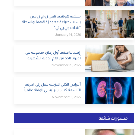
محكمة هولندية تلغي زواج زوجين
بسبب صياغة عهود زفافهما بواسطة
"شات جي بي تي"
January 14, 2026
إسبانيا تعتمد أول إجازة مدفوعة في
أوروبا للحد من آلام الدورة الشهرية
November 23, 2025
أمراض الكلى المزمنة تصل إلى المرتبة
التاسعة كسبب رئيسي للوفاة عالمياً
November 10, 2025
منشورات شائعة