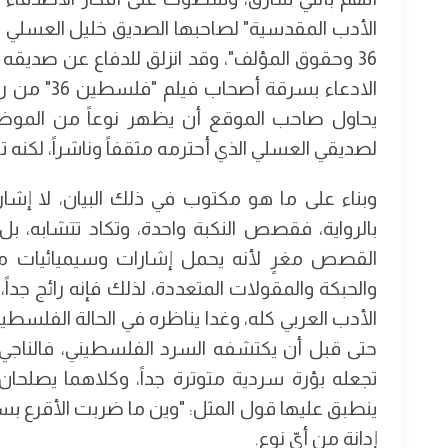
الأدب المقدسية" لصاحبها الصديق خليل العسلي تح
36 وحقوق المؤلف"، وقد انزلق للدفاع عن صديقه ا
الادعاء بسر
يحاول صاحب الموقع أن يظهر نوعاً من الموضو
لصديقي العسلي الذي أحترمه مثقفاً وناشراً، لكنه 
وبناء على ما هو مكتوب في ذلك البيان، لا إشار
بالرواية، فقصص النكبة واحدة، وتكاد تتشابه، بل
القصص مغرٍ لأنه يحمل إشارات وسيميائيات مت
والحبكة والمقولات المتعددة، لذلك فإنه رائج جداً، 
الأدب العربي كله، وغدا يناظره في الحالة الفلسطين
حتى قبل أن يكتشفه السرد الفلسطيني، فالناجي ال
تجعله بؤرة سردية متوترة جداً، وكلاهما يصلحان ل
ينطبق عليها قول المثل: "وين ما ضربت الأقرع بسيل
إدانة من أيّ نوع.