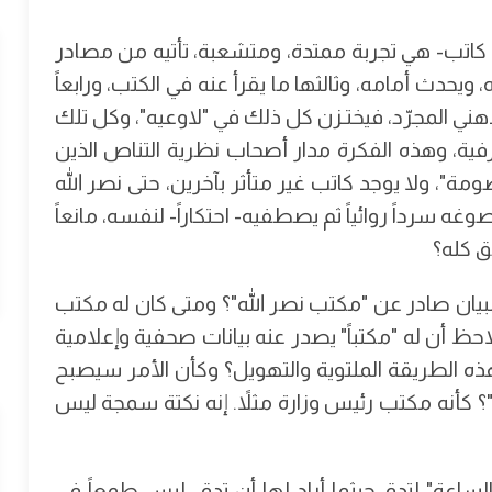
ي كاتب- هي تجربة ممتدة، ومتشعبة، تأتيه من مصادر
، ويحدث أمامه، وثالثها ما يقرأ عنه في الكتب، ورابعاً
هني المجرّد، فيختـزن كل ذلك في "لاوعيه"، وكل تلك
فية، وهذه الفكرة مدار أصحاب نظرية التناص الذين
"، ولا يوجد كاتب غير متأثر بآخرين، حتى نصر الله
ه سرداً روائياً ثم يصطفيه- احتكاراً- لنفسه، مانعاً
ق كله؟
البيان صادر عن "مكتب نصر الله"؟ ومتى كان له مكتب
لاحظ أن له "مكتباً" يصدر عنه بيانات صحفية وإعلامية
 الطريقة الملتوية والتهويل؟ وكأن الأمر سيصبح
"؟ كأنه مكتب رئيس وزارة مثلاً. إنه نكتة سمجة ليس
الساعة" لتدق حيثما أراد لها أن تدق، ليس طمعاً في