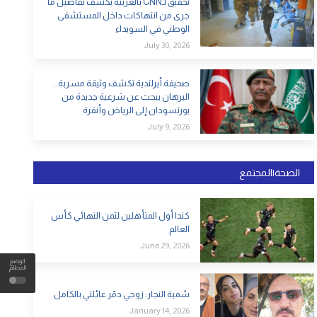
تحقيق لـCNN بالعربية يكشف تفاصيل ما
جرى من انتهاكات داخل المستشفى
الوطني في السويداء
July 30, 2026
صحيفة أيرلندية تكشف وثيقة مسربة..
البرهان يبحث عن شرعية جديدة من
بورتسودان إلى الرياض وأنقرة
July 9, 2026
الصحة|المجتمع
كندا أول المتأهلين لثمن النهائي كأس
العالم
June 29, 2026
الوضع
المظلم
سُمية النجار: زوجي دمّر عائلتي بالكامل
January 14, 2026