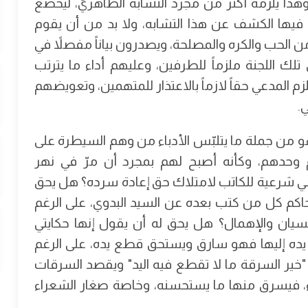
، وهذا يلزمه أكثر من مجرد التشابه الظاهريّ، ليخضع
 فيها الكشف عن هذا التشابه، ولا بد من أن يقوم
 الحب والكره والمصلحة، ويصدرون بياناً مفصلاً في
 تلك اللجنة ملزماً للطرفين، وعليهم أداء ما يترتب
م المدعي حقاً لازماً بالاعتذار للمتهمين، وتعويضهم
.
هو من جملة ما يتلبّس الأدباء من وهم السيطرة على
 وحدهم، وكأنه أصبح لهم بمجرد أن مرّ في نهر
عطي شرعية للكاتب لامتلاك حق إعادة سرده؟ هل يحق
حاكم كل من كتب بعده عن السيد البدوي، على الرغم
نسيان والإهمال؟ هل يحق له أن يقول إنها حكايتي
 يده إليها فهو سارق ويستحق قطع يده، على الرغم
"خير السرقة ما لا تقطع فيه اليد" ويقصد السرقات
عراء، فيسرق منها ما يستحسنه، وخاصة صغار الشعراء