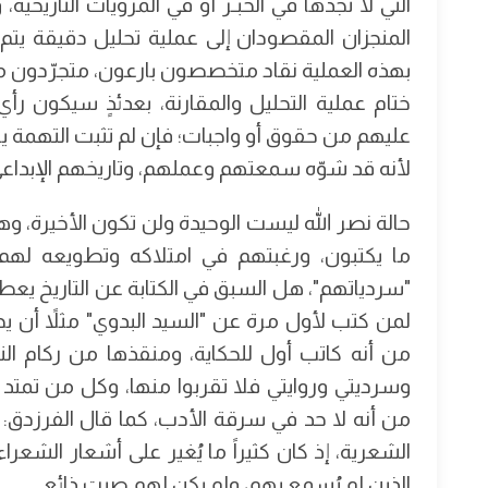
التي لا تجدها في الخبـر أو في المرويات التاريخية
المنجزان المقصودان إلى عملية تحليل دقيقة يتم
بهذه العملية نقاد متخصصون بارعون، متجرّدون من
ختام عملية التحليل والمقارنة، بعدئذٍ سيكون رأي
عليهم من حقوق أو واجبات؛ فإن لم تثبت التهمة يلز
لأنه قد شوّه سمعتهم وعملهم، وتاريخهم الإبداعي
حالة نصر الله ليست الوحيدة ولن تكون الأخيرة، و
ما يكتبون، ورغبتهم في امتلاكه وتطويعه لهم
"سردياتهم"، هل السبق في الكتابة عن التاريخ ي
لمن كتب لأول مرة عن "السيد البدوي" مثلاً أن ي
من أنه كاتب أول للحكاية، ومنقذها من ركام ال
وسرديتي وروايتي فلا تقربوا منها، وكل من تمتد
من أنه لا حد في سرقة الأدب، كما قال الفرزدق: 
الشعرية، إذ كان كثيراً ما يُغير على أشعار الش
الذين لم يُسمع بهم، ولم يكن لهم صيت ذائع.