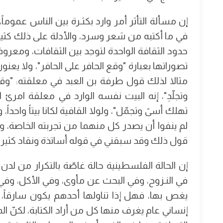
إن مسألة التأثر أمر وارد بكثـرة بين الناس عموماً،
في ما أكتبه من شعر وسرد، والأدلة على ذلك كثي
حدود الثقافة الواحدة لتوجد بين الثقافات، ومعروفة
تصوراتها بعبارة "وقع الحافر على الحافر"، ولا يعنو
مثالا لذلك قول طرفة بن العبد في معلقته: "وقو
وتجلّدِ"، إنه البيت نفسه الوارد في معلقة امرئ
تهلك أسىً وتجمّل"، ولولا القافية لكانا بيتاً واحداً
لم ينفوا أن يصدر كل منهما من تجربته الخاصة، وتش
قول ذلك وقد سبقني في قوله أساتذة ونقاد كثير
إن الحالة الفلسطينية حالة غاصّة بالتكرار من لدن 
في النـزوح، وفي البحث عن مأوى، وفي الأكل، وفي ق
يغص بها، فهل إذا تناولها أحدهم يكون سارقاً، 
إنساني عام يغرف منها كل من أراد الكتابة، لكنّ ال