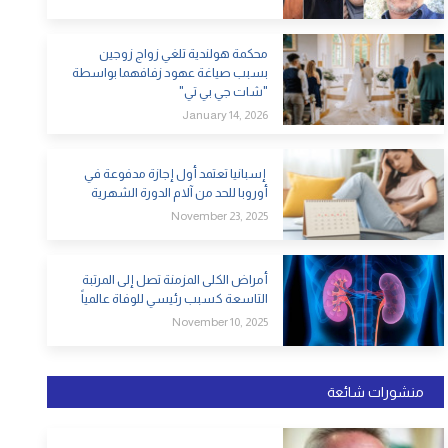
محكمة هولندية تلغي زواج زوجين
بسبب صياغة عهود زفافهما بواسطة
"شات جي بي تي"
January 14, 2026
إسبانيا تعتمد أول إجازة مدفوعة في
أوروبا للحد من آلام الدورة الشهرية
November 23, 2025
أمراض الكلى المزمنة تصل إلى المرتبة
التاسعة كسبب رئيسي للوفاة عالمياً
November 10, 2025
منشورات شائعة