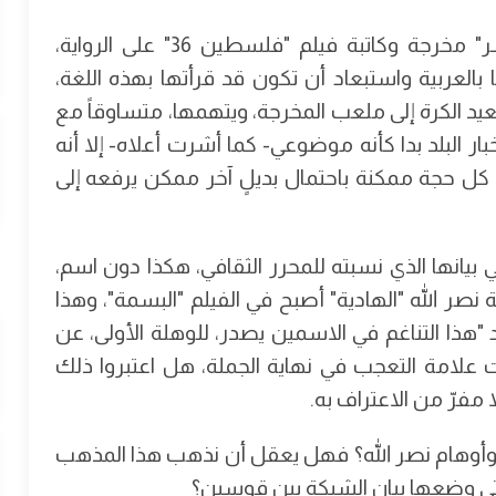
وجاء البيان كذلك على أمر اطلاع "آن ماري جاسر" مخرجة وكاتبة فيلم "فلسطين 36" على الرواية،
بالعربية واستبعاد أن تكون قد قرأتها بهذه اللغة،
يعيد الكرة إلى ملعب المخرجة، ويتهمها، متساوقاً مع
ر البلد بدا كأنه موضوعي- كما أشرت أعلاه- إلا أنه
ل حجة ممكنة باحتمال بديلٍ آخر ممكن يرفعه إلى
بيانها الذي نسبته للمحرر الثقافي، هكذا دون اسم،
نصر الله "الهادية" أصبح في الفيلم "البسمة"، وهذا
"هذا التناغم في الاسمين يصدر، للوهلة الأولى، عن
ت علامة التعجب في نهاية الجملة، هل اعتبروا ذلك
لا مفرّ من الاعتراف به.
اوق وأوهام نصر الله؟ فهل يعقل أن نذهب هذا المذهب
لتي وضعها بيان الشبكة بين قوسين؟