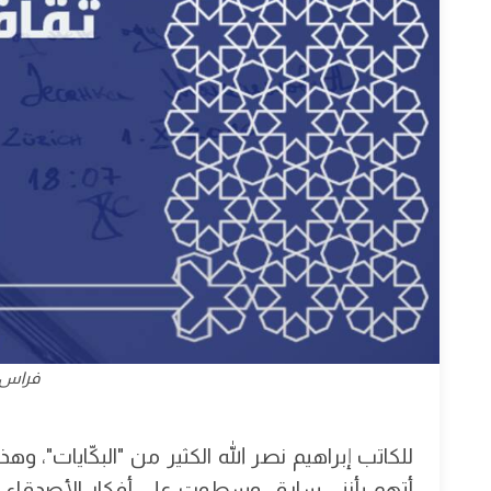
فراس 
للكاتب إبراهيم نصر الله الكثير من "البكّايات
أتهم بأنني سارق، وسطوت على أفكار الأصدقاء و