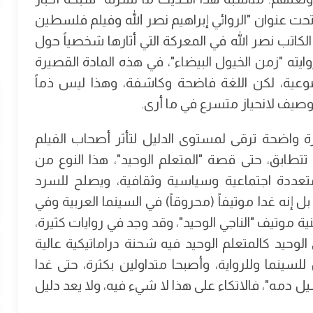
ت عنوان "الروائي إبراهيم نصر الله وفيلم فلسطين
لكاتب نصر الله في المعركة التي أثارها شخصياً حول
قة أصحاب فيلم "فلسطين 36" من روايته "زمن الخيول البيضاء"، في هذه المادة القصيرة
عية، لكن اللغة فاضحة وكاشفة، وهذا ليس ذماً
توصيف لانحياز متسرع في ما أرى.
ة واضحة ترقى لمستوى الدليل لتأثر أصحاب الفيلم
 تتطابق، حتى قصة "المتعلم الوحيد"، هذا النوع من
عددة اجتماعية وسياسية وثقافية، ويصلح للسرد
بل إنه غدا موتيفاً (محروقاً) في السينما العربية وفي
ية موتيف "الناجي الوحيد"، وقد وجد في روايات كثيرة،
وحيد كالمتعلم الوحيد فيه شحنة دراماتيكية عالية
لسينما وللرواية، وأصبحا متداولين بكثرة، حتى غدا
 دمه"، فالاتكاء على هذا لا شيء فيه، ولا يعد دليل