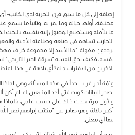
إضافة إلى كل ما سبق فإن التجربة لدى الكاتب- أ
محتلفة، أولها حياته وما يمر به، وثانياً ما يسمع عنه
ما يتأمله ويستطيع الوصول إليه بنفسه بالبحث الذ
التجارب تساهم في صنعه وصناعته الأدبية والمعر
يرددون مقولة: "ما الأسد إلا مجموعة خراف مهضومة
نفسه، فكيف يحق لنفسه "سرقة الخبر التاريخي" ليصوغ
الآخرين من الاقتراب منه؟ أي بلاهة في هذا المنط
وثمّة أمر غريب جداً في هذه المسألة، وهي لماذا 
يصدر البيانات؟ وبصفتي أحد المتابعين له، لم أكن أ
ولأول مرة يحدث ذلك على حسب علمي، فلماذا هذه
أكبـر دلالة وهو صادر عن "مكتب إبراهيم نصر الله
لها أي معنى.
يبدو أن إبراهيم نصر الله اشتاق لأن يكون "محور 