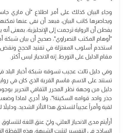
ويحاصرها كاتب البيان، فبعد أن نفى عنها تمكنها 
يفطن أن الرواية ترجمت إلى الإنجليزية، بمعنى أنه 
"أوهام المكتب النصراوي"، صحيح أن بيان شبكة أخبا
استخدم أسلوب المعتزلة في تفنيد الحجج ونقض ك
مقام الدليل على التورط. إنه الانحياز ليس أكثر.
وفي دليل ثالث عجيب تسوقه شبكة أخبار البلد في 
تستند على الاسم، فاسم القرية الذي كان في رواية 
دليل من وجهة نظر المحرر الثقافي النحرير بوجود 
جذر واحد قوامه السكينة!"، ولا أدري لماذا وضع
لقية وأمراً عجيباً لتستحق هذا التأثر الشديد، ودليلاً 
أرأيتم مدى الانحياز العلني، وليّ عنق اللغة لتتس
الساذج في التفسير لنثبت الشبهة، هذه اللفظة ا