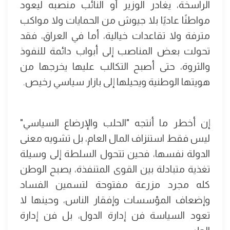
الراسخة، يغادر الوزير أو النائب منصبه ليعود
مواطنًا عاديًا بلا جيوش من الحمايات ولا مواكب
مترفة ولا تقاعدات خيالية، أما في العراق، فقد
تحولت بعض المناصب إلى أبواب دائمة للنفوذ
والثروة، حتى أصبح التكالب عليها يخرجها من
هويتها الوطنية ويحيلها إلى بازار سياسي رخيص.
إن أخطر ما أنتجه "الحلب والإرضاع السياسي"
ليس فقط استنزاف المال العام، بل تشويه معنى
الدولة نفسها، فحين تتحول السلطة إلى وسيلة
تغذية متبادلة بين القوى المتنفذة، يصبح الوطن
كله مجرد مزرعة مفتوحة لتسمين الفساد
وإضعاف المؤسسات وإفقار الناس، وحينها لا
تعود السياسة فن إدارة الدول، بل فن إدارة