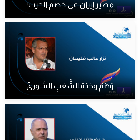
مصير إيران في خضم الحرب!
الرأي
وَهْمُ وحْدَةِ الشَّعْبِ السُّوريِّ
الرأي