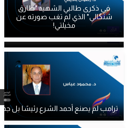
في ذكرى طالبي الشهيد "طارق
شنگالي" الذي لم تغب صورته عن
التمثيل الكُردي في البرلمان السوري
مخيلتي!
خطوة نحو الشراكة أم اختبار
الرأي
للديمقراطية
الرأي
الوضع
المظلم
ترامب لم يصنع أحمد الشرع رئيسًا بل جهّ
الرأي