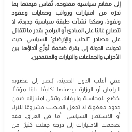
إلى مغانم سياسية مفتوحة، تُقاس قيمتها بما
تدرّه من امتيازات ورواتب وحمايات وعقود
ونفوذ، وهكذا نشأت طبقة سياسية جديدة، لا
تتصارع غالبًا على المبادئ أو البرامج بقدر ما تتقاتل
على مصادر "الحلب والإرضاع" السياسي، حيث
تحولت الدولة إلى بقرة ضخمة تُوزَّع أثداؤها بين
الأحزاب والجماعات والتيارات والمتنفذين.
ففي أغلب الدول الحديثة، يُنظر إلى عضوية
البرلمان أو الوزارة بوصفها تكليفًا عامًا مؤقتًا،
يخضع للمحاسبة والرقابة، وتبقى امتيازاته ضمن
حدود معقولة لا تجعل المنصب مشروعًا للثراء
أو الاستثمار السياسي، أما في العراق، فقد
تضخمت الامتيازات إلى درجة جعلت كثيرًا من