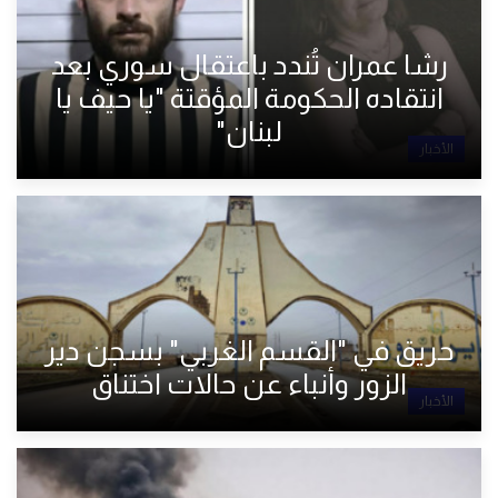
رشا عمران تُندد باعتقال سوري بعد
انتقاده الحكومة المؤقتة "يا حيف يا
لبنان"
الأخبار
حريق في "القسم الغربي" بسجن دير
الزور وأنباء عن حالات اختناق
الأخبار