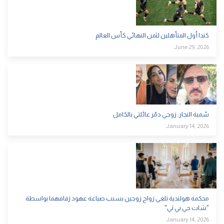
كندا أول المتأهلين لثمن النهائي كأس العالم
June 29, 2026
سُمية النجار: زوجي دمّر عائلتي بالكامل
January 14, 2026
محكمة هولندية تلغي زواج زوجين بسبب صياغة عهود زفافهما بواسطة
"شات جي بي تي"
January 14, 2026