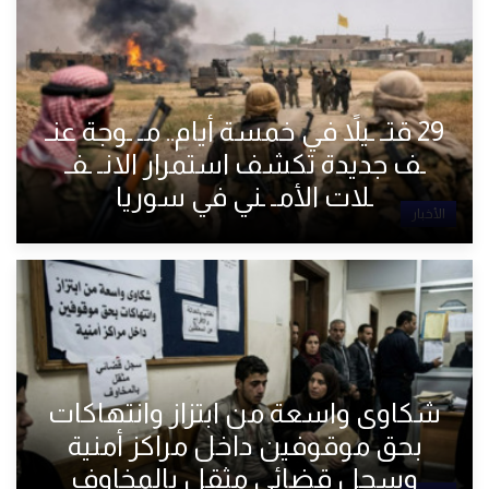
29 قتـ ـيلاً في خمسة أيام.. مـ ـوجة عنـ
ـف جديدة تكشف استمرار الانـ ـفـ
ـلات الأمـ ـني في سوريا
الأخبار
شكاوى واسعة من ابتزاز وانتهاكات
بحق موقوفين داخل مراكز أمنية
وسجل قضائي مثقل بالمخاوف