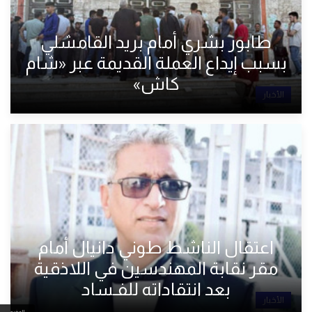
طابور بشري أمام بريد القامشلي
بسبب إيداع العملة القديمة عبر «شام
كاش»
الأخبار
اعتقال الناشط طوني دانيال أمام
مقر نقابة المهندسين في اللاذقية
بعد انتقاداته للفـساد
الأخبار