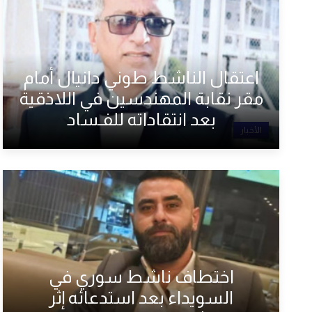
اعتقال الناشط طوني دانيال أمام
مقر نقابة المهندسين في اللاذقية
بعد انتقاداته للفـساد
الأخبار
اختطاف ناشط سوري في
السويداء بعد استدعائه إثر