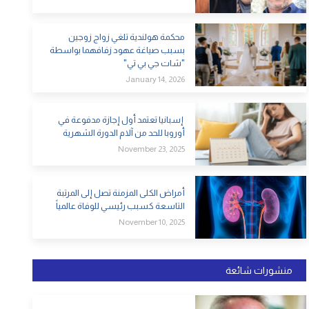
محكمة هولندية تلغي زواج زوجين
بسبب صياغة عهود زفافهما بواسطة
"شات جي بي تي"
January 14, 2026
إسبانيا تعتمد أول إجازة مدفوعة في
أوروبا للحد من آلام الدورة الشهرية
November 23, 2025
أمراض الكلى المزمنة تصل إلى المرتبة
التاسعة كسبب رئيسي للوفاة عالمياً
November 10, 2025
منشورات شائعة