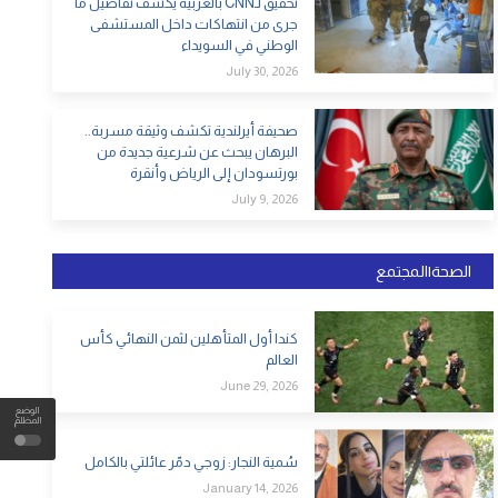
تحقيق لـCNN بالعربية يكشف تفاصيل ما
جرى من انتهاكات داخل المستشفى
الوطني في السويداء
July 30, 2026
صحيفة أيرلندية تكشف وثيقة مسربة..
البرهان يبحث عن شرعية جديدة من
بورتسودان إلى الرياض وأنقرة
July 9, 2026
الصحة|المجتمع
كندا أول المتأهلين لثمن النهائي كأس
العالم
June 29, 2026
الوضع
المظلم
سُمية النجار: زوجي دمّر عائلتي بالكامل
January 14, 2026