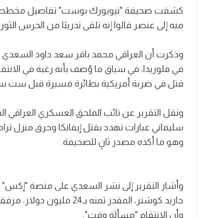
كشفت صحيفة "نيويورك بوست" تفاصيل مخطط لاغتي
منه إلى عنصر قالوا إنه تلقى تدريبًا من الحرس الثوري 
في فلوريدا، في سياق ما وُصف بأنه رغبة في الانت
قتل في ضربة أمريكية بطائرة مسيرة قبل ست س
ونقل التقرير عن نائب الملحق العسكري العراقي ا
سليماني عبارات تهدد بقتل إيفانكا وحرق منزل تر
وهو ما أكده مصدر ثانٍ للصحيفة.
وأشار التقرير إلى نشر السعدي على منصة "إكس" 
جاريد كوشنر، المقدر ثمنه بـ4
وأن الانتقام "مسألة وقت".