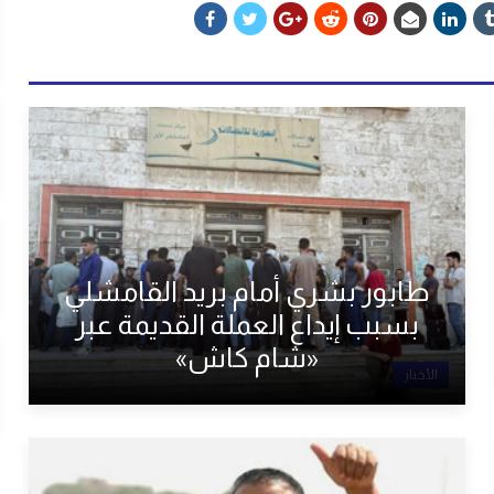
طابور بشري أمام بريد القامشلي
بسبب إيداع العملة القديمة عبر
«شام كاش»
الأخبار