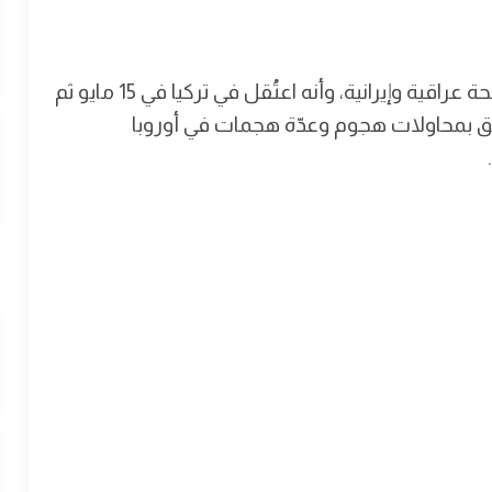
وذكر أن السعدي شخصية معروفة في دوائر مسلحة عراقية وإيرانية، وأنه اعتُقل في تركيا في 15 مايو ثم
تعلق بمحاولات هجوم وعدّة هجمات في أوروبا