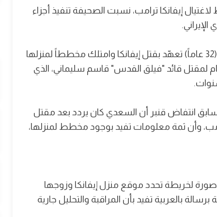
ال إيفانكا ترامب، نسبت الصحيفة تنفيذ أجزاء
الإيراني.
وذكرت أن العراقي محمد باقر سعد داود السعدي (32 عاماً) تعهّد بقتل إيفانكا وامتلك مخططاً لمنزلها
قام لمقتل قائد "فيلق القدس" قاسم سليماني، الذي
نوات.
لسابق انتفاض قنبر أن السعدي كان يردد بعد مقتل
امب، وأن ثمة معلومات تفيد بوجود مخطط لمنزلها،
صورة لخريطة تحدد موقع منزل إيفانكا وزوجها
2 مليون دولار، مرفقة برسالة بالعربية تفيد بأن المراقبة والتحليل جارية