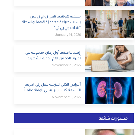
محكمة هولندية تلغي زواج زوجين
بسبب صياغة عهود زفافهما بواسطة
"شات جي بي تي"
January 14, 2026
إسبانيا تعتمد أول إجازة مدفوعة في
أوروبا للحد من آلام الدورة الشهرية
November 23, 2025
أمراض الكلى المزمنة تصل إلى المرتبة
التاسعة كسبب رئيسي للوفاة عالمياً
November 10, 2025
منشورات شائعة