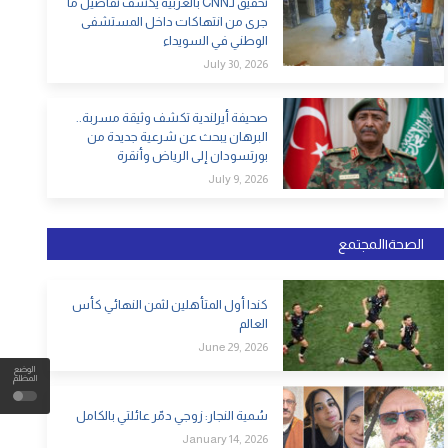
تحقيق لـCNN بالعربية يكشف تفاصيل ما
جرى من انتهاكات داخل المستشفى
الوطني في السويداء
July 30, 2026
صحيفة أيرلندية تكشف وثيقة مسربة..
البرهان يبحث عن شرعية جديدة من
بورتسودان إلى الرياض وأنقرة
July 9, 2026
الصحة|المجتمع
كندا أول المتأهلين لثمن النهائي كأس
العالم
June 29, 2026
الوضع
المظلم
سُمية النجار: زوجي دمّر عائلتي بالكامل
January 14, 2026