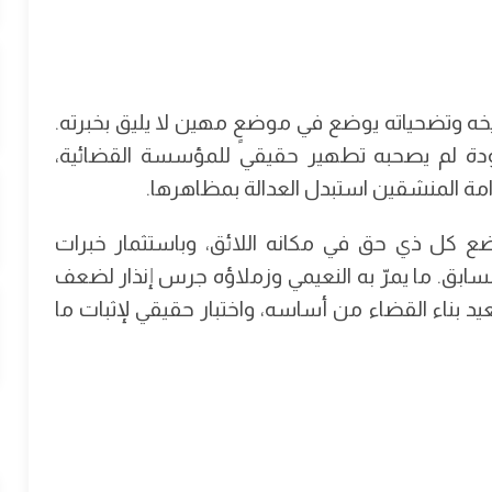
ريخه وتضحياته يوضع في موضعٍ مهين لا يليق بخبرته.
عودة لم يصحبه تطهير حقيقي للمؤسسة القضائية،
مة المنشقين استبدل العدالة بمظاهرها.
 بوضع كل ذي حق في مكانه اللائق، وباستثمار خبرات
ابق. ما يمرّ به النعيمي وزملاؤه جرس إنذار لضعف
يد بناء القضاء من أساسه، واختبار حقيقي لإثبات ما