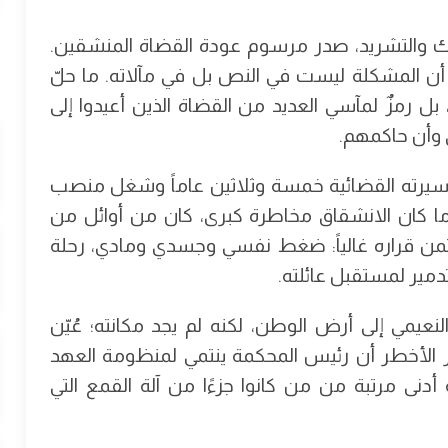
لاك والتشريد، صدر مرسوم عودة القضاة المنشقين.
 أن المشكلة ليست في النص بل في مآلاته. ما حلّ
 رمزٌ لمآسي العديد من القضاة الذين أعيدوا إلى
أن حاكمهم.
 مسيرته القضائية خمسة وثلاثين عاماً وشغل منصب
ابة العامة في حلب. في عام 2012، عندما كان الانشقاق مخاطرة كبرى، كان من أوائل من
من قراره غالياً: ضغط نفسي وجسدي ومادي، رحلة
دمير لمستقبل عائلته.
مي إلى أرض الوطن، لكنه لم يجد مكانته؛ عُيّن
مر الأخطر أن رئيس المحكمة ينتمي لمنظومة العهد
دنى مرتبة من من كانوا جزءًا من آلة القمع التي