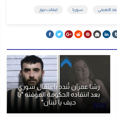
مد النعيمي
سوريا
ليفانت نيوز
رشا عمران تُندد باعتقال سوري
بعد انتقاده الحكومة المؤقتة "يا
حيف يا لبنان"
الأخبار