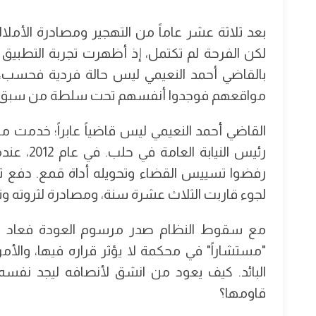
بعد ثلاثة عشر عاماً من التهجير ومصادرة الأم
لكن الفرحة لم تكتمل، إذ أظهرت تجربة التطبيق
بالقاضي أحمد النعيمي ليس حالة فردية فحسب، بل
مواقعهم فوجدوا أنفسهم تحت سلطة من سبق و
القاضي أحمد النعيمي ليس قاضياً عابراً؛ خدمت
رئيس الني
رفضوا تسييس القضاء وتحويله أداة قمع. دفع ث
لجوء قاربت الثلاث عشرة سنة، ومصادرة لثروته وت
مع سقوط النظام صدر مرسوم العودة فعاد النعي
"مستشاراً" في محكمة لا يؤثر قراره فيها، والأ
البائد. كيف يعود من انشق لأنصافه ليجد نفسه أ
قاومها؟