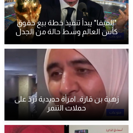
"الفيفا" يبدأ تنفيذ خطة بيع حقوق
كأس العالم وسط حالة من الجدل
منوعات
زهية بن قارة.. امرأة حديدية تردّ على
حملات التنمر
منوعات