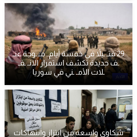
29 قتـ ـيلاً في خمسة أيام.. مـ ـوجة عنـ
ـف جديدة تكشف استمرار الانـ ـفـ
ـلات الأمـ ـني في سوريا
الأخبار
شكاوى واسعة من ابتزاز وانتهاكات