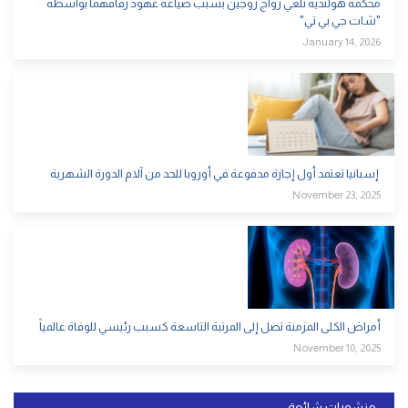
محكمة هولندية تلغي زواج زوجين بسبب صياغة عهود زفافهما بواسطة
"شات جي بي تي"
January 14, 2026
إسبانيا تعتمد أول إجازة مدفوعة في أوروبا للحد من آلام الدورة الشهرية
November 23, 2025
أمراض الكلى المزمنة تصل إلى المرتبة التاسعة كسبب رئيسي للوفاة عالمياً
November 10, 2025
منشورات شائعة