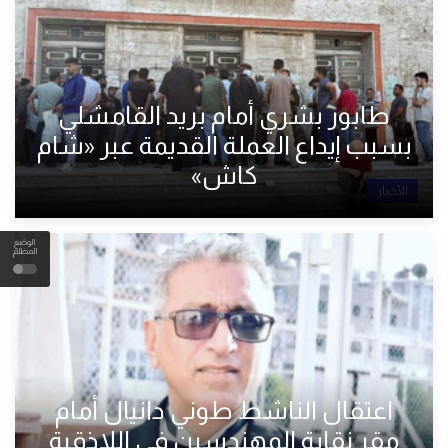
طابور بشري أمام بريد القامشلي
بسبب إيداع العملة القديمة عبر «شام
كاش»
الأخبار
الوضع
المظلم
اعتقال الناشط طوني دانيال أمام
مقر نقابة المهندسين في اللاذقية