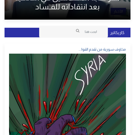
بعد انتقاداته للفـساد
الأخبار
كاريكاتير
مخاوف سورية من تقدم القوا...