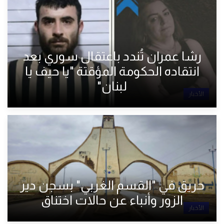
رشا عمران تُندد باعتقال سوري بعد
انتقاده الحكومة المؤقتة "يا حيف يا
لبنان"
الأخبار
حريق في "القسم الغربي" بسجن دير
الزور وأنباء عن حالات اختناق
الأخبار