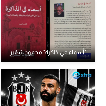
"أسماء في ذاكرة" محمود شقير
منوعات