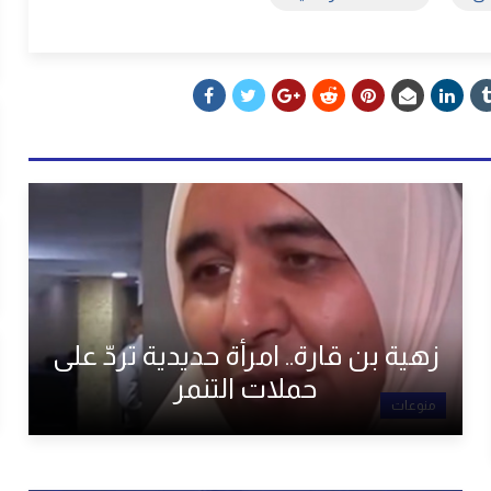
زهية بن قارة.. امرأة حديدية تردّ على
حملات التنمر
منوعات