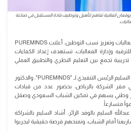
لأكاديمية السعودية للترفيه وإدارة الفعاليات و PUREMINDS يوقعان اتفاقية تفاهم لتأهيل وتوظيف قادة المستقبل في صناعة
اليات.
في خطوة نوعية تعكس التزامها بدعم صناعة الفعاليات وتعزيز نسب التوطين، أعلنت PUREMINDS
لترفيه وإدارة الفعاليات، تستهدف إعداد الكفاءات
ريبية تجمع بين التعليم النظري والتطبيق العملي
وقع الاتفاقية من الجانبين كل من الأستاذ عبدالله السليم الرئيس التنفيذي لـ "PUREMINDS"، والدكتور
 في مقر الشركة بالرياض، بحضور عدد من قيادات
مسار وطني يسهم في تمكين الشباب السعودي وصقل
ً متسارعاً.
الله السليم بالوفد الزائر، أشاد السليم بالشراكة
مشاريعنا أمام الشباب، ونمنحهم فرصة حقيقية ليجربوا