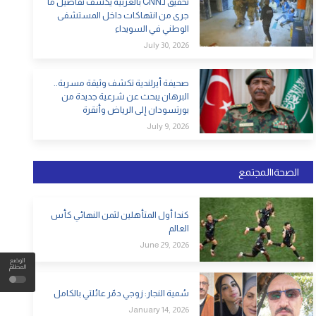
تحقيق لـCNN بالعربية يكشف تفاصيل ما
جرى من انتهاكات داخل المستشفى
الوطني في السويداء
July 30, 2026
صحيفة أيرلندية تكشف وثيقة مسربة..
البرهان يبحث عن شرعية جديدة من
بورتسودان إلى الرياض وأنقرة
July 9, 2026
الصحة|المجتمع
كندا أول المتأهلين لثمن النهائي كأس
العالم
June 29, 2026
الوضع
المظلم
سُمية النجار: زوجي دمّر عائلتي بالكامل
January 14, 2026