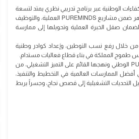
لكفاءات الوطنية عبر برنامج تدريبي نظري يمتد لتسعة
أشهر في الأكاديمية، والتدريب الميداني لثلاثة أشهر ضمن مشاريع PUREMINDS العملية، والتوظيف
 لضمان صقل الخبرة العملية وتحويلها إلى ممارسة
ي من خلال رفع نسب التوطين، وإعداد كوادر وطنية
يعكس طموح المملكة في بناء قطاع فعاليات مستدام.
جدير بالذكر أن الاتفاقية تعكس التزام PUREMINDS الوطني ونهجها القائم على التميز التشغيلي، من
ي أفضل الممارسات العالمية في التخطيط والتنفيذ،
ل التحديات التشغيلية إلى قصص نجاح، وجسراً يربط