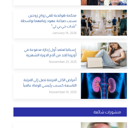
محكمة هولندية تلغي زواج زوجين
بسبب صياغة عهود زفافهما بواسطة
"شات جي بي تي"
January 14, 2026
إسبانيا تعتمد أول إجازة مدفوعة في
أوروبا للحد من آلام الدورة الشهرية
November 23, 2025
أمراض الكلى المزمنة تصل إلى المرتبة
التاسعة كسبب رئيسي للوفاة عالمياً
November 10, 2025
منشورات شائعة