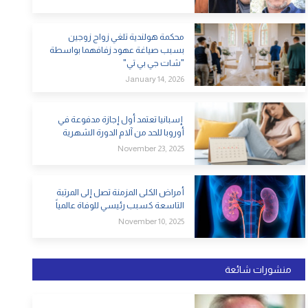
محكمة هولندية تلغي زواج زوجين
بسبب صياغة عهود زفافهما بواسطة
"شات جي بي تي"
January 14, 2026
إسبانيا تعتمد أول إجازة مدفوعة في
أوروبا للحد من آلام الدورة الشهرية
November 23, 2025
أمراض الكلى المزمنة تصل إلى المرتبة
التاسعة كسبب رئيسي للوفاة عالمياً
November 10, 2025
منشورات شائعة