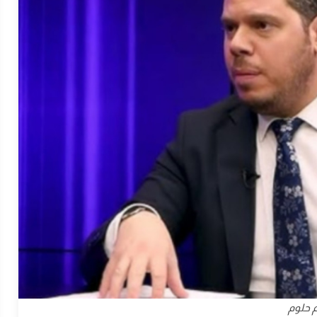
م حلوم