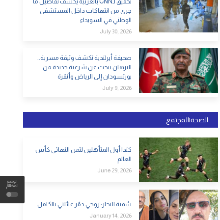
تحقيق لـCNN بالعربية يكشف تفاصيل ما
جرى من انتهاكات داخل المستشفى
الوطني في السويداء
July 30, 2026
صحيفة أيرلندية تكشف وثيقة مسربة..
البرهان يبحث عن شرعية جديدة من
بورتسودان إلى الرياض وأنقرة
July 9, 2026
الصحة|المجتمع
كندا أول المتأهلين لثمن النهائي كأس
العالم
June 29, 2026
الوضع
المظلم
سُمية النجار: زوجي دمّر عائلتي بالكامل
January 14, 2026