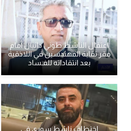
اعتقال الناشط طوني دانيال أمام
مقر نقابة المهندسين في اللاذقية
بعد انتقاداته للفـساد
الأخبار
اختطاف ناشط سوري في