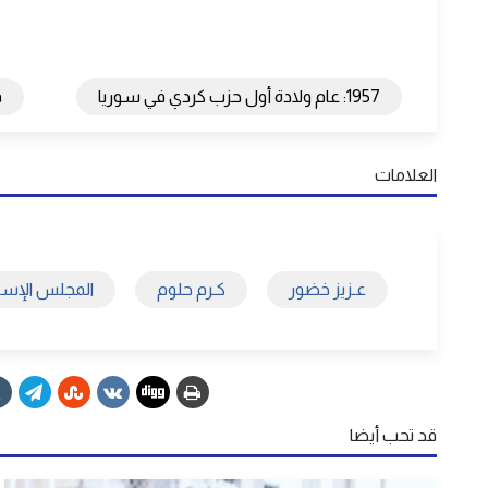
1957: عام ولادة أول حزب كردي في سوريا
ف
العلامات
عـزيز خضور
كـرم حلوم
المجلس الإسل
قد تحب أيضا