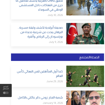
تحقيق لـCNN بالعربية يكشف تفاصيل ما
عن إنكار الأمة، يستدعون المعجم لسرقة اسمها.
جرى من انتهاكات داخل المستشفى
الوطني في السويداء
بل منهج كامل يريد أن ينتهي دائمًا إلى النتيجة نفسها، ن
July 30, 2026
ها، وفي الغاية السياسية التي تقف خلف هذا كله.
صحيفة أيرلندية تكشف وثيقة مسربة..
البرهان يبحث عن شرعية جديدة من
بورتسودان إلى الرياض وأنقرة
July 9, 2026
الصحة|المجتمع
كندا أول المتأهلين لثمن النهائي كأس
العالم
June 29, 2026
الوضع
المظلم
سُمية النجار: زوجي دمّر عائلتي بالكامل
January 14, 2026