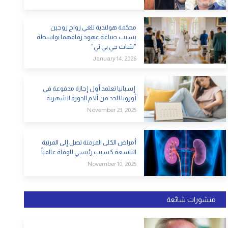
محكمة هولندية تلغي زواج زوجين
بسبب صياغة عهود زفافهما بواسطة
"شات جي بي تي"
January 14, 2026
إسبانيا تعتمد أول إجازة مدفوعة في
أوروبا للحد من آلام الدورة الشهرية
November 23, 2025
أمراض الكلى المزمنة تصل إلى المرتبة
التاسعة كسبب رئيسي للوفاة عالمياً
November 10, 2025
منشورات شائعة