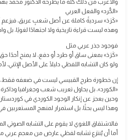
والأغرب من ذلك كله ما يطرحه الدكتور محمد بهجت
«الكُرد» والفعل العربي
«كَرَدَ» سرديةً كاملة عن أصل شعبٍ عريق، فيزعم 
وهذه ليست قراءة تاريخية ولا اجتهادًا لغويًا، 
فوجود جذر عربي مثل
«كَرَدَ» بمعنى ساق أو طرد أو دفع، لا يمنح أحدًا
ولو كان التشابه اللفظي دليلًا على الأصل الإثني، 
إن خطورة طرح القبيسي ليست في ضعفه فقط، ب
«الكورد»، بل يحاول تعريب شعب وجغرافيا وذاكرة.
وحين يعجز عن إنكار الوجود الكوردي في كوردستان 
وهذا ليس بحثًا، بل استمرار لمنهج المستعربين في 
فالاشتقاق اللغوي لا يقوم على التشابه الصوتي المجر
أما أن يُنتزع تشابه لفظي عارض من معجم عربي متأخ