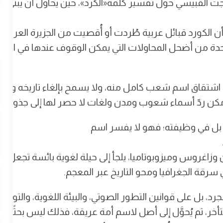
 القبيسي حول تفسير كلمة«الكُرد»، حين يحاول أن يبني من
أن الكورد قبائل عربية طُردت أو أُقصيت من الجزيرة العرب
بل واحدة من أضحل المحاولات التي يمكن الوقوف عندها في ا
 حق اشتقاق اسم شعب كامل منه، ولا يسمح بإلغاء تاريخه وجغر
لأمكن ردّ أسماء شعوب ومدن ولغات لا حصر لها إلى جذور متشا
ل في وظيفته؛ فهو لا يفسر اسم
وزاغروس وميزوبوتاميا، يلجأ إلى حيلة لغوية بائسة تجعل ا
سرقة الجغرافيا ومحو التاريخ عبر المعجم.
د، بل على قوانين التطور الصوتي، والبيئة اللغوية، والتوثيق
ر، ثم يُحوَّل إلى أصل لاسم أمة عريقة، فذلك ليس بحثًا لغو