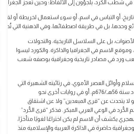
شطب الكُرد، يلجؤون إلى الألفاظ؛ وحين تعجز الجغرافيا 
اريخ، أو التباس في اسم، أو سوء استعمال لخريطة أو لقب، 
 وحدها، بل في طريقة اصطفائها، وفي الذهنية التي تُحاكم ب
لأصوات، بل على السلاسل التاريخية، والتحولات
 وموقع الاسم في الجغرافيا والذاكرة. والكورد ليسوا
م شعب ورد في مصادر تاريخية وجغرافية بوصفه شعب
ام وأوائل العصر الأموي، في رثائيته الشهيرة التي
قالها وهو يحتضر في طريق خراسان، غالبًا في حدود سنة 56هـ/676م، أو في روايات أخرى نحو
ا”، فهو لا يتحدث عن “قرى المبعدين” ولا عن اشتقاق
كُرد في الوعي العربي المبكر. فذكر “قرى الكُرد”
جري يكشف أن الاسم لم يكن اختراعًا لغويًا متأخرًا،
رافية حاضرة في الذاكرة العربية والإسلامية منذ