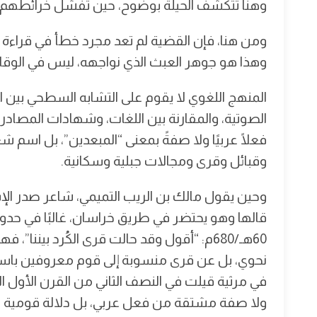
وهنا تتكشف الحيلة بوضوح، حين تفشل خرائطهم في 
ومن هنا، فإن القضية لم تعد مجرد خطأ في قراءة ت
وهذا هو جوهر العبث الذي نواجهه، ليس في الوقائع
المنهج اللغوي لا يقوم على التشابه السطحي بين ا
الصوتية، والمقارنة بين اللغات، وشهادات المصادر،
فعلًا عربيًا ولا صفةً بمعنى “المبعدين”، بل اس
وقبائل وقرى ومجالات جبلية وسكانية.
وحين يقول مالك بن الريب التميمي، شاعر صدر الإسل
60هـ/680م: “أقول وقد حالت قرى الكُرد بينن
نحوي، بل عن قرى منسوبة إلى قوم معروفين باسم ال
في مرثية قيلت في النصف الثاني من القرن الأول اله
ولا صفة مشتقة من فعل عربي، بل دلالة قومية وجغ