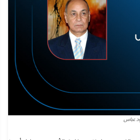
د عباس