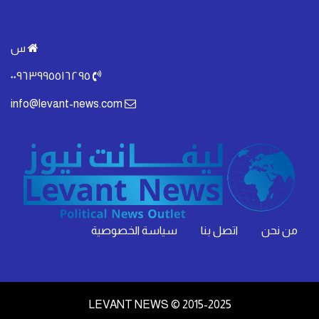
س
٠٠٩٦٣٩٩٥٥١٦٢٩٥
info@levant-news.com
من نحن
اتصل بنا
سياسة الخصوصية
LEVANT NEWS © 2015-2025