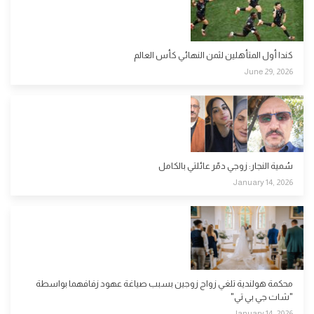
كندا أول المتأهلين لثمن النهائي كأس العالم
June 29, 2026
سُمية النجار: زوجي دمّر عائلتي بالكامل
January 14, 2026
محكمة هولندية تلغي زواج زوجين بسبب صياغة عهود زفافهما بواسطة
"شات جي بي تي"
January 14, 2026