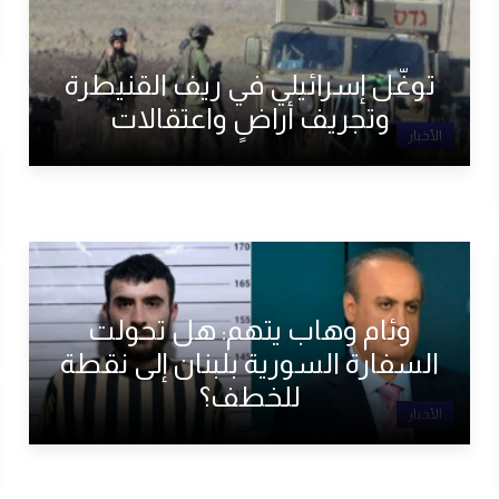
توغّل إسرائيلي في ريف القنيطرة
وتجريف أراضٍ واعتقالات
الأخبار
وئام وهاب يتهم: هل تحولت
السفارة السورية بلبنان إلى نقطة
للخطف؟
الأخبار