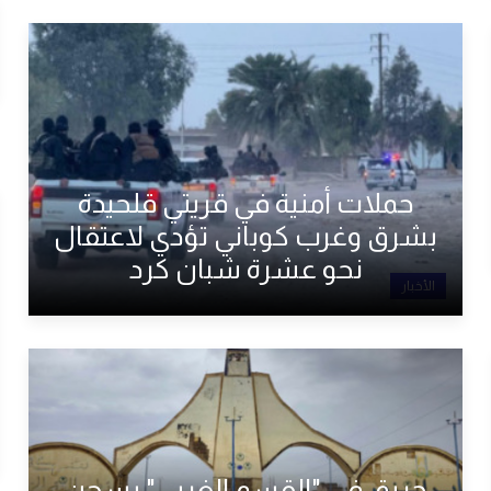
حملات أمنية في قريتي قلحيدة
بشرق وغرب كوباني تؤدي لاعتقال
نحو عشرة شبان كرد
الأخبار
حريق في "القسم الغربي" بسجن