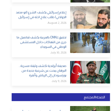
إعلام إسرائيلي يكشف: الشرع (ابو محمد
الجولاني) طلب علاج اخته في إسرائيل
August 2, 2026
تحقيق لـCNN بالعربية يكشف تفاصيل ما
جرى من انتهاكات داخل المستشفى
الوطني في السويداء
July 30, 2026
صحيفة أيرلندية تكشف وثيقة مسربة..
البرهان يبحث عن شرعية جديدة من
بورتسودان إلى الرياض وأنقرة
July 9, 2026
الصحة|المجتمع