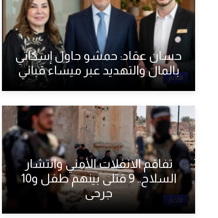
حسان عقاد: حمشو حاول إسكاتي
بالمال والتهديد عبر ميساء قباني
الأخبار
تفاقم الانفلات الأمني وانتشار
السلاح.. 9 قتلى بينهم طفل و10
جرحى
الأخبار