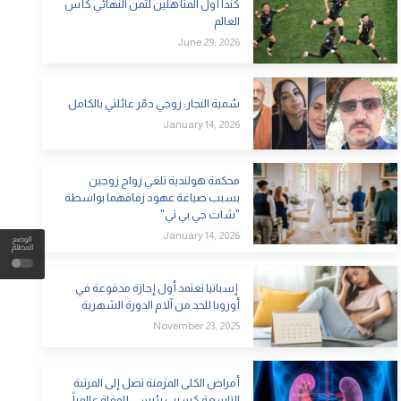
كندا أول المتأهلين لثمن النهائي كأس
العالم
June 29, 2026
سُمية النجار: زوجي دمّر عائلتي بالكامل
January 14, 2026
محكمة هولندية تلغي زواج زوجين
بسبب صياغة عهود زفافهما بواسطة
"شات جي بي تي"
January 14, 2026
الوضع
المظلم
إسبانيا تعتمد أول إجازة مدفوعة في
أوروبا للحد من آلام الدورة الشهرية
November 23, 2025
أمراض الكلى المزمنة تصل إلى المرتبة
التاسعة كسبب رئيسي للوفاة عالمياً