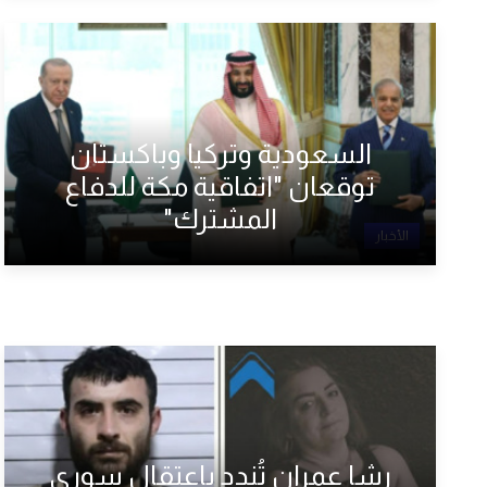
السعودية وتركيا وباكستان
توقعان "اتفاقية مكة للدفاع
المشترك"
الأخبار
رشا عمران تُندد باعتقال سوري