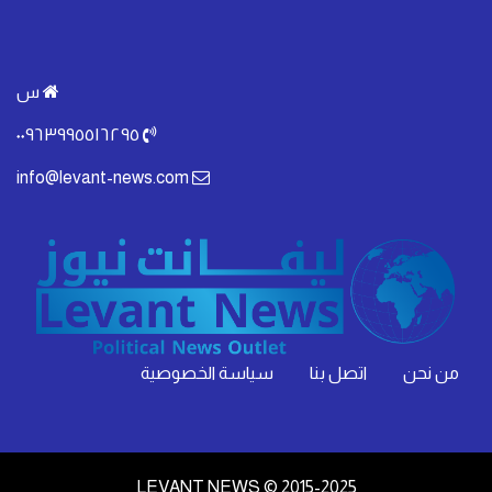
س
٠٠٩٦٣٩٩٥٥١٦٢٩٥
info@levant-news.com
من نحن
اتصل بنا
سياسة الخصوصية
LEVANT NEWS © 2015-2025