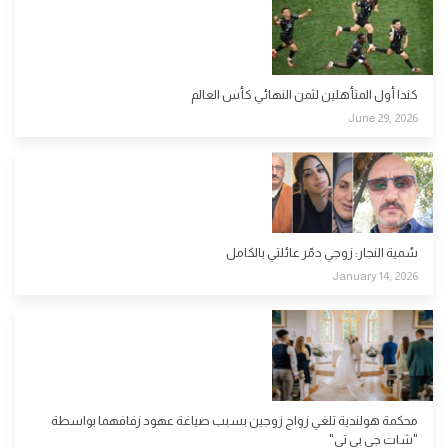
كندا أول المتأهلين لثمن النهائي كأس العالم
June 29, 2026
سُمية النجار: زوجي دمّر عائلتي بالكامل
January 14, 2026
محكمة هولندية تلغي زواج زوجين بسبب صياغة عهود زفافهما بواسطة
"شات جي بي تي"