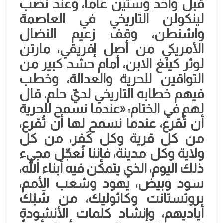
قبل واحد وستين عاماً، وعند نصب
لينكولن التاريخي في العاصمة
واشنطن، وقف زعيم النضال
الأمريكي من أصل إفريقي، مارتن
لوثر كينغ الابن، أمام حشد كبير من
التواقين للحرية والعدالة، وخطب
فيهم خطابه التاريخي لديّ حلم. قال
لهم في الختام: «عندما نسمح للحرية
أن تُقرع، عندما نسمح لها أن تُقرع،
من كل قرية وكل كَفر، من كل
ولاية وكل مدينة، فإننا نُعجّل مجيء
ذلك اليوم، الذي يتمكن فيه أبناء الله،
سود وبيض، يهود وشعب الأمم،
بروتستانت وكاثوليك، من شَبْك
أياديهم، وإنشاد كلمات الأنشودة