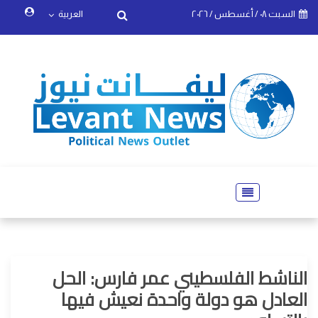
السبت ٠٨ / أغسطس / ٢٠٢٦
العربية
الناشط الفلسطيني عمر فارس: الحل
العادل هو دولة واحدة نعيش فيها