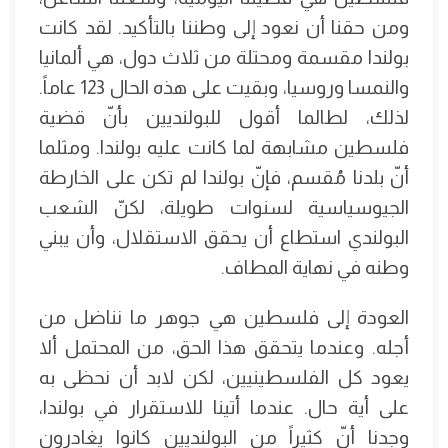
ومن حقنا أن نعود إلى وطننا بالتأكيد. لقد كانت
بولندا مقسمة ومحتلة من ثلاث دول، هي ألمانيا
والنمسا وروسيا، وبقيت على هذه الحال 123 عاماً.
لذلك، لطالما أقول للبولنديين بأنّ قضية
فلسطين مشابهة لما كانت عليه بولندا. ومثلما
أنّ بلدنا مُقسم، فإنّ بولندا لم تكن على الخارطة
الجيوسياسية لسنوات طويلة، لكنّ الشعب
البولندي استطاع أن يحقق الاستقلال، وأن يبني
وطنه في نهاية المطاف.
العودة إلى فلسطين هي جوهر ما نناضل من
أجله. وعندما يتحقق هذا الحق، من المحتمل ألا
يعود كل الفلسطينيين، لكن لابد أن نحظى به
على أية حال. عندما أتينا للاستقرار في بولندا،
وجدنا أنّ كثيراً من البولنديين كانوا يغادرون