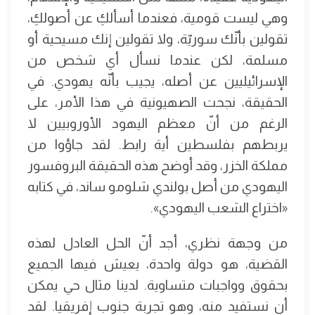
وهي ليست قومية، فعندما أسألكِ عن أصولكِ،
تقولين بأنّك سوريّة، ولا تقولين إنك مسيحية أو
مسلمة، لكن عندما نسأل أي شخص من
الإسرائيليين عن أصله، يجيب بأنّه يهودي. في
الحقيقة، نجحت الصهيونية في هذا الأمر، على
الرغم من أنّ معظم اليهود الأوروبيين لا
يربطهم بفلسطين أية رابط. لقد جاؤوا من
مملكة الخزر، وقد أوضح هذه الحقيقة البروفسور
اليهودي من أصل بولندي شلومو ساند، في كتابه
«اختراع الشعب اليهودي».
من وجهة نظري، أجد أنّ الحل العادل لهذه
القضية، هو دولة واحدة، يعيش فيها الجميع
بحقوق وواجبات متساوية. لدينا مثال حي يمكن
أن نستفيد منه، وهو تجربة جنوب إفريقيا. لقد