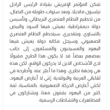
تمكن المؤتمر الإفريقي بقيادة الرئيس الراحل
نيلسون مانديلا، وبعد سنوات طويلة من النضال،
من تحطيم النظام العنصري البريطاني، وتأسيس
دولة ديمقراطية، يعيش فيها السود والبيض
بالتساوي. وبتقديري، سيتحطم النظام العنصري
الصهيوني، وسيحل مكانه دولة يعيش فيها
اليهود والمسيحيون والمسلمون، إلى جانب
بعضهم بعضاً. قد لا يكون هذا الطرح مقبولاً
لدى الأشخاص الذين لا يدركون الواقع، لكن هذه
هي وجهة نظري، وهذا ما أعبّر عنه، وأطرحه في
لقاءاتي العربية والبولندية. إنني لا أعارض اليهود،
لكنني أعارض الحركة الصهيونية. بالمناسبة، ثمة
كثير من اليهود يقفون معنا، ويشاركون في
المظاهرات والنشاطات الرسمية.