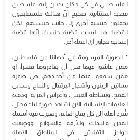
الفلسطيني في كل مكان يصلن إليه. فلسطين
قضية استثنائية. صحيح أنّ هنالك فلسطينيون
يحملون جنسية أخرى إلى جانب جنسيتهم، لكنّ
القضية هنا ليست قضية جنسية، إنّها قضية
إنسانية تتجاوز أيّ انتماء آخر.
* الصورة المرسومة في أذهاننا عن فلسطين،
ممن عاشوا فيها قبل أن يغادروها قسراً، أو
ممن سمعوا عنها من أجدادهم، هي صورة
بساتين الزيتون وأشجار البرتقال والتفاح وسنابل
القمح، وبساطة العيش، وأعراس القرية، ودفء
العلاقات الإنسانية. الآن نشاهد صورة لبلد محتل،
شُرد أهله إلى كل بقاع العالم، وتغيرت فيه أسماء
المدن والبلدات والأزقة والشوارع، ووضِعت
حواجز التفتيش في المناطق الآهلة