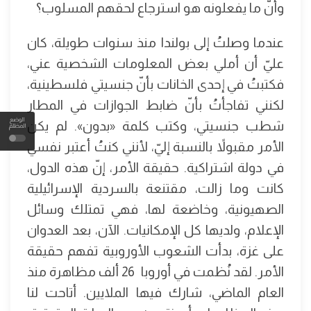
وأنّ ما يفعلونه هو استرجاع لحقهم المسلوب؟
عندما وصلتُ إلى بولندا منذ سنوات طويلة، كان
عليّ أن أملي بعض المعلومات الشخصية عني،
فكتبتُ في إحدى الخانات بأنّ جنسيتي فلسطينية،
لكنني تفاجأتُ بأنّ ضابط الجوازات في المطار
الوضع
شطب جنسيتي، وكتب كلمة «بدون». لم يكن
المظلم
الأمر مقبولاً بالنسبة إليّ، لأنني كنتُ أعتبر نفسي
في دولة اشتراكية. حقيقة الأمر، إنّ هذه الدول،
كانت وما زالت، مقتنعة بالسردية الإسرائيلية
الصهيونية، وخاضعة لها، فهي تمتلك وسائل
الإعلام، ولديها كل الإمكانيات. الآن، بعد العدوان
على غزة، بدأت الشعوب الأوروبية تفهم حقيقة
الأمر. لقد نُظمت في أوروبا 26 ألف مظاهرة منذ
العام الماضي، شارك فيها الملايين. أتاحت لنا