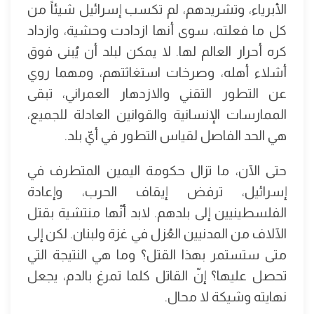
الأبرياء، وتشريدهم، لم تكسب إسرائيل شيئاً من
كل ما فعلته، سوى أنها ازدادت وحشية، وازداد
كره أحرار العالم لها. لا يمكن لبلد أن يُبنى فوق
أشلاء أهله، وصرخات استغاثتهم، ومهما روي
عن التطور التقني والازدهار العمراني، تبقى
الممارسات الإنسانية والقوانين العادلة للجميع،
هي الحد الفاصل لقياس التطور في أيّ بلد.
حتى الآن، ما تزال حكومة اليمين المتطرف في
إسرائيل، ترفض إيقاف الحرب، وإعادة
الفلسطينيين إلى بلدهم. لابد أنّها منتشية بقتل
الآلاف من المدنيين العُزل في غزة ولبنان. لكن إلى
متى ستستمر بهذا القتل؟ وما هي النتيجة التي
تحصل عليها؟ إنّ القاتل كلما تمرغ بالدم، يجعل
نهايته وشيكة لا محال.