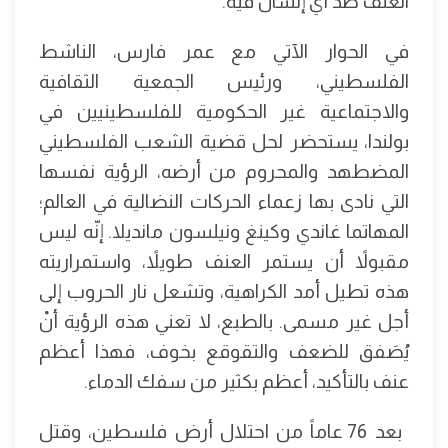
العنف ضد أي إنسان فيه.
في الحوار الآتي مع عمر فارس، الناشط
الفلسطيني، ورئيس الجمعية الثقافية
والاجتماعية غير الحكومية للفلسطينيين في
بولندا، يستحضر لحل قضية الشعب الفلسطيني
المضطهد والمحروم من أرضه، الرؤية نفسها
التي نادى بها زعماء الحركات النضالية في العالم؛
المهاتما غاندي وكينغ ونيلسون مانديلا. إنّه ليس
مقبولاً أن يستمر العنف طويلاً، واستمراريته
هذه تطيل أمد الكراهية، وتشعل نار الحروب إلى
أجل غير مسمى. بالطبع، لا تعني هذه الرؤية أنْ
يُصَفق للضعف والتقوقع بخوف، فهذا أعظم
عنف بالتأكيد، أعظم بكثير من سفك الدماء.
بعد 76 عاماً من احتلال أرض فلسطين، وقتل