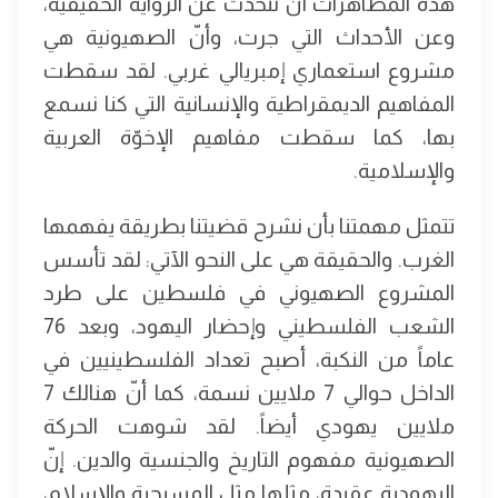
هذه المظاهرات أن نتحدث عن الرواية الحقيقية،
وعن الأحداث التي جرت، وأنّ الصهيونية هي
مشروع استعماري إمبريالي غربي. لقد سقطت
المفاهيم الديمقراطية والإنسانية التي كنا نسمع
بها، كما سقطت مفاهيم الإخوّة العربية
والإسلامية.
تتمثل مهمتنا بأن نشرح قضيتنا بطريقة يفهمها
الغرب. والحقيقة هي على النحو الآتي: لقد تأسس
المشروع الصهيوني في فلسطين على طرد
الشعب الفلسطيني وإحضار اليهود، وبعد 76
عاماً من النكبة، أصبح تعداد الفلسطينيين في
الداخل حوالي 7 ملايين نسمة، كما أنّ هنالك 7
ملايين يهودي أيضاً. لقد شوهت الحركة
الصهيونية مفهوم التاريخ والجنسية والدين. إنّ
اليهودية عقيدة، مثلها مثل المسيحية والإسلام،