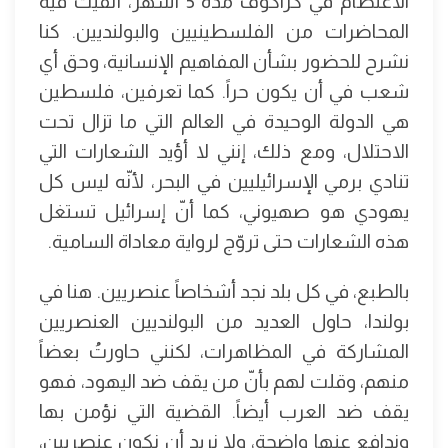
الاعتصام في كراكوف مدة 5 أشهر، أُلقيت فيه
المحاضرات من الفلسطينيين والبولنديين. كنا
نشرح للحضور بشأن المفاهيم الإنسانية، وحق أي
شعب في أن يكون حراً. كما تعرفين، فلسطين
هي الدولة الوحيدة في العالم التي ما تزال تحت
الاحتلال، ومع ذلك، إنني لا أؤيد الشعارات التي
تنادي برمي الإسرائيليين في البحر، لأنّه ليس كل
يهودي هو صهيوني، كما أنّ إسرائيل تستغل
هذه الشعارات حتى تروّج لرواية معاداة السامية.
بالطبع، في كل بلد نجد أشخاصاً عنصريين. هنا في
بولندا، حاول العديد من البولنديين العنصريين
المشاركة في المظاهرات، لكنني حاورتُ بعضاً
منهم، وقلت لهم بأنّ من يقف ضد اليهود، فهو
يقف ضد العرب أيضاً. القضية التي نؤمن بها
وندافع عنها واضحة، ولا نريد أن نكون عنصريين،