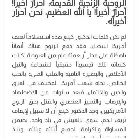
الروحية الزنجية القديمة: أحرارٌ أخيراً!
أحرارٌ أخيراً! يا الله العظيم، نحن أحرار
أخيراً!».
لم تكن كلمات الدكتور كينغ هذه استسلاماً لعنف
أمريكا البيضاء، فقد دفع الزنوج هناك أثماناً
باهظة على مدار أربعمئة عام من العبودية. كانت
كلماته تلك تجسيداً حقيقياً للشجاعة والنبل
الأخلاقي والبصيرة الثاقبة والقلب المليء بالحب
الخالص، تجاه شعب أمريكا المختلف في العرق
والدين والانتماء. فبعد سنوات من الاضطهاد
والإرهاب والتمييز العنصري والقتل بحق الزنوج
الأمريكيين، وجد الدكتور كينغ أن لا سبيل لإيقاف
نزيف الدم، سوى بالعيش في بلد واحد، يضمن
المساواة والكرامة، لجميع أبنائه وبناته، وينبذ