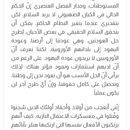
المستوطنات، وجدار الفصل العنصري. إنّ الحكم
الحالي في الكيان الصهيوني لا يريد السلام، لكن
بتقديري عندما يتغير النظام الحاكم، يمكن أن
يتحقق السلام الحقيقي. في بعض الأحيان، يُطرح
حل العودتين، وهي عودتنا إلى أرضنا، وعودة
اليهود إلى بلدانهم الأوروبية، لكننا نعرف أنّ
الأوروبيين لا يريدون عودة اليهود، على الرغم من
أنّ لديهم استثمارات ونفوذ مؤثر هناك. لذلك
برأيي أنّ الحل الأنسب هو أن نعود نحن إلى وطننا،
ونحصل على كامل حقوقنا، وإنّ أيّ طرح آخر لن
يكون عملياً.
إنّني أتعجب من أولاد وأحفاد أولئك الذين سُجنوا
وقُتلوا في معسكرات الاعتقال النازية، كيف أنّهم
يرتكبون الأفعال نفسها التي ارتكبها هتلر بآبائهم