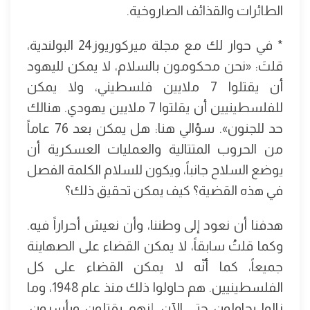
الطائرات والقذائف الصاروخية.
* في حوار لك مع مجلة ميركوريوز24 البولندية،
قلتَ: «نحن محكومون بالسلام، لا يمكن لليهود
أن يقتلوا 7 ملايين فلسطيني، ولا يمكن
للفلسطينيين أن يقلتوا 7 ملايين يهودي. هنالك
حد للجنون». سؤالي هنا: هل يمكن بعد 76 عاماً
من الحروب المتتالية والعمليات العسكرية أن
يوضع السلاح جانباً، ويكون للسلام الكلمة الفصل
في هذه القضية؟ كيف يمكن تحقيق ذلك؟
هدفنا أن نعود إلى وطننا، وأن نعيش أحراراً فيه.
وكما قلتُ سابقاً، لا يمكن القضاء على الصهاينة
جميعاً، كما أنّه لا يمكن القضاء على كل
الفلسطينيين. هم حاولوا ذلك منذ عام 1948، وما
زالوا يحاولون حتى الآن، إنهم يقتلون ويأسرون.