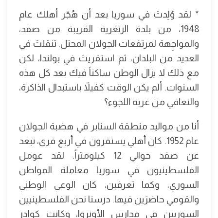
* لقد وُلِدتَ في سوريا بعد أن هُجّر أهلك عام
1948، من بلدة الزنغرية القريبة من صفد،
والمواجِهة لمرتفعات الجولان المحتل. تنقلتَ في
العديد من البلدان، ثم استقريتَ في بولندا، لكن
مع ذلك لا يزال الوطن ساكناً فيك بعد كل هذه
السنوات. ألم يكن الوقت كفيلاً باستبدال الذاكرة،
والتعافي من غربة اللجوء؟
أنا من مواليد منطقة السنابر في هضبة الجولان
عام 1952. كان أهلي يستقرون في أربع قرى، تبعد
عن صفد حوالي 12 كيلومتراً. لقد عومل
الفلسطينيون في سوريا معاملة المواطن
السوري، وكما تعرفين، كان الوعي الوطني
والقومي حاضرَين فيها. درسنا نحن الفلسطينيين
السوريين في مدارس الأونروا، وكانت كوادر