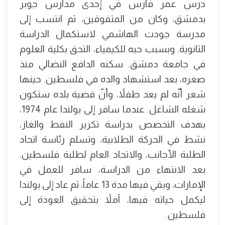
درس عمر فارس في إحدى مدارس جوبر
بدمشق، وكان من المتفوقين، ثم انتسب إلى
مدرسة جودت الهاشمي لاستكمال الدراسة
الثانوية. وبسبب حبه للكيمياء، التحق بكلية العلوم
في جامعة دمشق. سكنه الدافع النضالي منذ
صغره، بعد استشهاد والده في فلسطين. حينها
شعر أنّه لم يعد طفلاً، وأنّ قضية بلده ستكون
شغله الشاغل. عندما سافر إلى بولندا عام 1974،
بهدف التخصص بدراسة تكرير النفط والغاز،
نشط في الحركة الطلابية، وتسلم رئاسة اتحاد
الطلبة الأجانب، والاتحاد العام لطلبة فلسطين.
بعد الانتهاء من الدراسة، سافر للعمل في
الإمارات، وبقي فيها مدة 13 عاماً، ثم عاد إلى بولندا
ليكمل حياته فيها، آملاً بتحقيق العودة إلى
فلسطين.