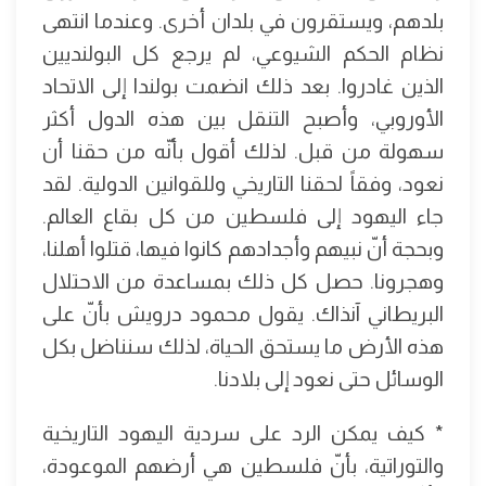
بلدهم، ويستقرون في بلدان أخرى. وعندما انتهى
نظام الحكم الشيوعي، لم يرجع كل البولنديين
الذين غادروا. بعد ذلك انضمت بولندا إلى الاتحاد
الأوروبي، وأصبح التنقل بين هذه الدول أكثر
سهولة من قبل. لذلك أقول بأنّه من حقنا أن
نعود، وفقاً لحقنا التاريخي وللقوانين الدولية. لقد
جاء اليهود إلى فلسطين من كل بقاع العالم.
وبحجة أنّ نبيهم وأجدادهم كانوا فيها، قتلوا أهلنا،
وهجرونا. حصل كل ذلك بمساعدة من الاحتلال
البريطاني آنذاك. يقول محمود درويش بأنّ على
هذه الأرض ما يستحق الحياة، لذلك سنناضل بكل
الوسائل حتى نعود إلى بلادنا.
* كيف يمكن الرد على سردية اليهود التاريخية
والتوراتية، بأنّ فلسطين هي أرضهم الموعودة،