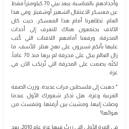
وأجدادهم. بالمناسبة، يبعد بيتي 70 كيلومتراً فقط
عن معسكر الاعتقال الشهير أوشفيتز. وفي هذا
العام، تظاهرنا أمام هذا المعسكر، حيث كان
الآلاف يجتمعون هناك للتعرف إلى أحداث
المحرقة، ورفعنا أمامهم اللافتات التي كُتب
عليها بأنكم تسيرون على نهج هتلر. للأسف، ما
زال العالم يبكي على محرقة لم يرها منذ 70 عاماً،
لكنّه يصمت على المحرقة التي تُرتكب الآن في
غزة.
* ذهبتَ إلى فلسطين مرات عديدة، وزرتَ الضفة
الغربية وغزة، هل تذكر شعورك الأول عندما
وصلتَ إليها، ومشيتَ بين أزقتها، وتنفستَ من
هوائها؟
في المرة الأولى التي زرتُ فيها غزة عام 2010، بعد