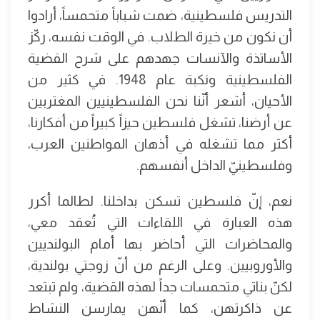
التدريس فلسطينية، ضمت شباباً متحمساً، أرادوا
أن نكون من خيرة الطلاب. في الوقت نفسه، ركّز
الأساتذة والآنسات جهدهم على شرح القضية
الفلسطينية ونكبة عام 1948. في كثير من
الأحيان، أشعر أنّنا نحن الفلسطينيين المغتربين
عن أرضنا، تشغل فلسطين حيزاً كبيراً من أفكارنا،
أكثر مما تشغله في أذهان المواطنين العرب،
وفلسطينيّ الداخل أنفسهم.
نعم، إنّ فلسطين تسكن بداخلنا. لطالما أكرر
هذه العبارة في اللقاءات التي تُعقد معي،
والمحاضرات التي أحاضر بها أمام البولنديين
والأوروبيين. وعلى الرغم من أنّ زوجتي بولندية،
لكنّ بناتي متحمسات جداً لهذه القضية، ولم تبتعد
عن ذاكرتهن، كما أنّهن يمارسن النشاط