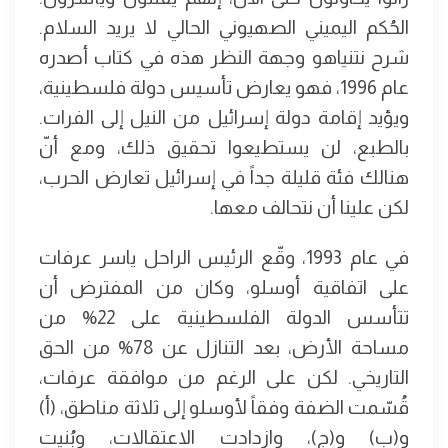
الحُكم اليميني الصهيوني الحالي لا يريد السلام.
شرح نتنياهو وجهة النظر هذه في كتاب أصدره
عام 1996، فهو يعارض تأسيس دولة فلسطينية،
ويؤيد إقامة دولة إسرائيل من النيل إلى الفرات.
بالطبع، لن يستطيعوا تحقيق ذلك، ومع أنّ
هنالك فئة قليلة جداً في إسرائيل تعارض الحرب،
لكن علينا أن نتحالف معها.
في عام 1993، وقّع الرئيس الراحل ياسر عرفات
على اتفاقية أوسلو، وكان من المفترض أن
تتأسس الدولة الفلسطينية على 22% من
مساحة الأرض، بعد التنازل عن 78% من الحق
التاريخي. لكن على الرغم من موافقة عرفات،
قُسّمت الضفة وفقاً لأوسلو إلى ثلاثة مناطق، (أ)
و(ب) و(ج)، وازدادت الاعتقالات، وبُنيت