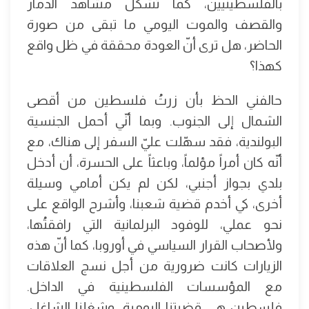
بالفلسطينيين، كما تشكّل مشاهد الدمار
والقصف والموت اليومي ما تبقى من صورة
الحاضر، هل ترى أنّ العودة محققة في ظل واقع
كهذا؟
حالفني الحظ بأن زرتُ فلسطين من أقصى
الشمال إلى الجنوب. وبما أنّي أحمل الجنسية
البولندية، فقد سهّلت عليّ السفر إلى هناك، مع
أنّه كان أمراً مؤلماً، وباعثاً على الحسرة، أن أدخل
بلدي بجواز أجنبي، لكن لم يكن أمامي وسيلة
أخرى، كي أخدم قضية شعبنا، وأشرح الواقع على
نحو عملي، للوفود البرلمانية التي رافقتُها،
ولأصحاب القرار السياسي في أوروبا، كما أنّ هذه
الزيارات كانت ضرورية من أجل نسج العلاقات
مع المؤسسات الفلسطينية في الداخل.
فلسطين هي قضيتنا اليومية، وشغلنا الشاغل،