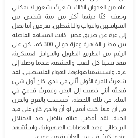
عام من العدوان آنذاك، شعرتُ بشعور لا يمكنني
وصفه. كنّا حينها أكثر من مئة شخص من
السياسيين والنواب والناشطين. تعرفين أننا نصل
إلى غزة عن طريق مصر. كانت المسافة الفاصلة
بين مطار القاهرة وغزة حوالي 300 كم، لكن على
الرغم من الطريق الطويل والحواجز العسكرية،
فقد نسينا كل التعب والمشقة، عندما وصلنا إلى
غزة، واستنشقنا هواءها، الهواء الفلسطيني. لقد
شعرتُ للمرة الأولى أنّني في بلدي. كان أول شيء
فعلتُه أنني ذهبت إلى البحر، وغمرتُ قدميّ في
الماء. في تلك اللحظة، أحسست بالفرح والحزن
في آن معاً. كنت أتمنى لو أنّ والدي كان على قيد
الحياة. لقد أمضى حياته يناضل ضد الاحتلال
البريطاني وضد العصابات الصهيونية، واستُشهد
عندما كنتُ في سن العاشرة من عمري.