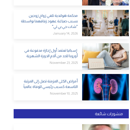
محكمة هولندية تلغي زواج زوجين
بسبب صياغة عهود زفافهما بواسطة
"شات جي بي تي"
January 14, 2026
إسبانيا تعتمد أول إجازة مدفوعة في
أوروبا للحد من آلام الدورة الشهرية
November 23, 2025
أمراض الكلى المزمنة تصل إلى المرتبة
التاسعة كسبب رئيسي للوفاة عالمياً
November 10, 2025
منشورات شائعة