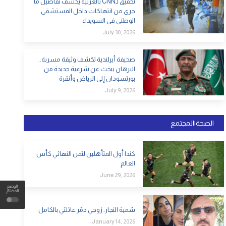
تحقيق لـCNN بالعربية يكشف تفاصيل ما
جرى من انتهاكات داخل المستشفى
الوطني في السويداء
July 30, 2026
صحيفة أيرلندية تكشف وثيقة مسربة..
البرهان يبحث عن شرعية جديدة من
بورتسودان إلى الرياض وأنقرة
July 9, 2026
الصحة|المجتمع
كندا أول المتأهلين لثمن النهائي كأس
العالم
June 29, 2026
الوضع
المظلم
سُمية النجار: زوجي دمّر عائلتي بالكامل
January 14, 2026