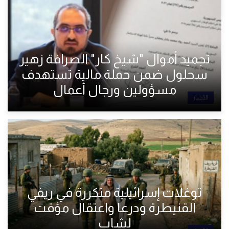
تجميد أموال "شيخ كار" الصرافة زهير
سحلول ضمن حملة مالية تستهدف
مسؤولين ورجال أعمال
الأخبار
توغلات إسرائيلية متكررة في ريفي
القنيطرة ودرعا واعتقال مؤقت
لشاب