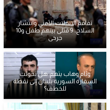
تفاقم الانفلات الأمني وانتشار
السلاح.. 9 قتلى بينهم طفل و10
جرحى
الأخبار
وئام وهاب يتهم: هل تحولت
السفارة السورية بلبنان إلى نقطة
للخطف؟
الأخبار