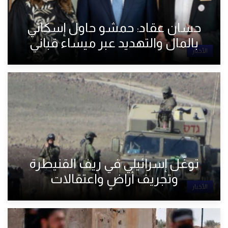
حسان عقاد: حمشو حاول إسكاتي
بالمال والتهديد عبر ميساء قباني
الأخبار
توغّل إسرائيلي في ريف القنيطرة
وتجريف أراضٍ واعتقالات
الأخبار