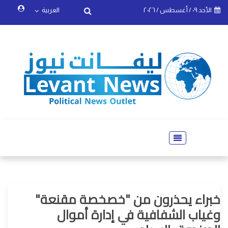
الأحد ٠٩ / أغسطس / ٢٠٢٦
العربية
خبراء يحذرون من "خصخصة مقنعة"
وغياب الشفافية في إدارة أموال