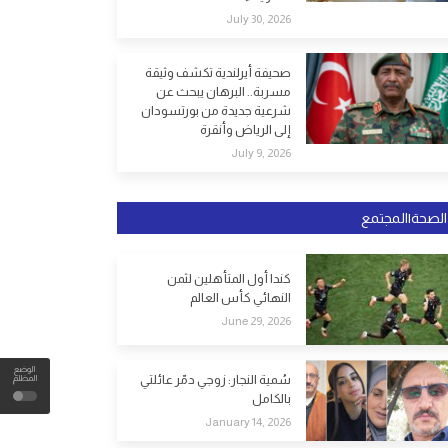
July 30, 2026
صحيفة أيرلندية تكشف وثيقة
مسربة.. البرهان يبحث عن
شرعية جديدة من بورتسودان
إلى الرياض وأنقرة
July 9, 2026
الصحة|المجتمع
كندا أول المتأهلين لثمن
النهائي كأس العالم
June 29, 2026
الوضع
سُمية النجار: زوجي دمّر عائلتي
المظلم
بالكامل
January 14, 2026