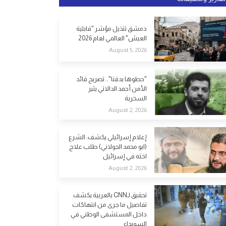
دمشق تتذيل مؤشر "قابلية
العيش" العالمي لعام 2026
August 5, 2026
"حطوها بدقنا".. تصريح قائد
الأمن أحمد الدالاتي يثير
السخرية
August 2, 2026
إعلام إسرائيلي يكشف: الشرع
(ابو محمد الجولاني) طلب علاج
اخته في إسرائيل
August 2, 2026
تحقيق لـCNN بالعربية يكشف
تفاصيل ما جرى من انتهاكات
داخل المستشفى الوطني في
السويداء