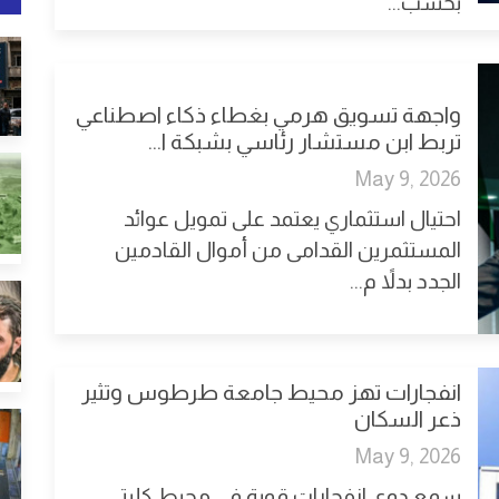
بحسب...
واجهة تسويق هرمي بغطاء ذكاء اصطناعي
تربط ابن مستشار رئاسي بشبكة ا...
May 9, 2026
احتيال استثماري يعتمد على تمويل عوائد
المستثمرين القدامى من أموال القادمين
الجدد بدلاً م...
انفجارات تهز محيط جامعة طرطوس وتثير
ذعر السكان
May 9, 2026
سمع دوي انفجارات قوية في محيط كليتي