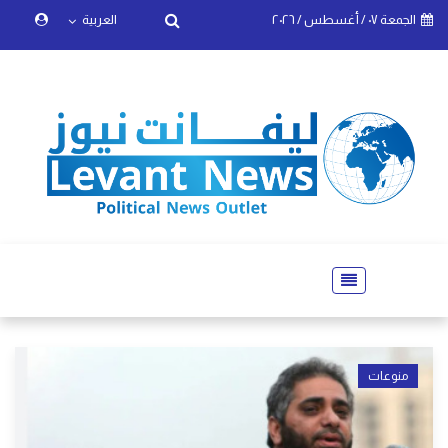
الجمعة ٠٧ / أغسطس / ٢٠٢٦
العربية
منوعات