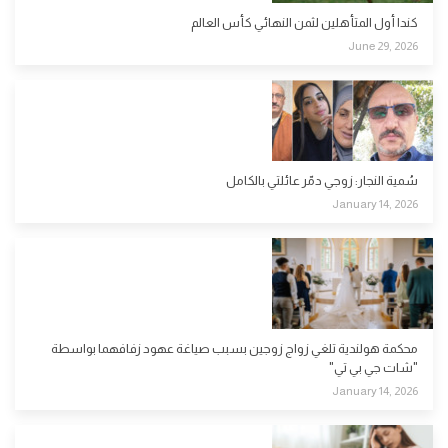
كندا أول المتأهلين لثمن النهائي كأس العالم
June 29, 2026
سُمية النجار: زوجي دمّر عائلتي بالكامل
January 14, 2026
محكمة هولندية تلغي زواج زوجين بسبب صياغة عهود زفافهما بواسطة
"شات جي بي تي"
January 14, 2026