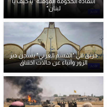
انتقاده الحكومة المؤقتة "يا حيف يا
لبنان"
الأخبار
حريق في "القسم الغربي" بسجن دير
الزور وأنباء عن حالات اختناق
الأخبار