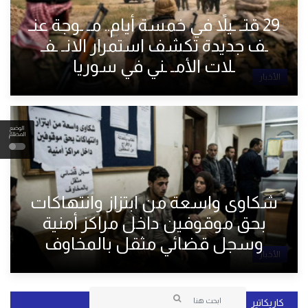
29 قتـ ـيلاً في خمسة أيام.. مـ ـوجة عنـ
ـف جديدة تكشف استمرار الانـ ـفـ
ـلات الأمـ ـني في سوريا
الأخبار
الوضع
المظلم
شكاوى واسعة من ابتزاز وانتهاكات
بحق موقوفين داخل مراكز أمنية
وسجل قضائي مثقل بالمخاوف
الأخبار
كاريكاتير