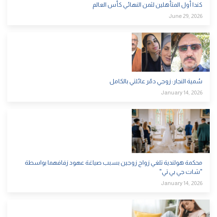
كندا أول المتأهلين لثمن النهائي كأس العالم
June 29, 2026
سُمية النجار: زوجي دمّر عائلتي بالكامل
January 14, 2026
محكمة هولندية تلغي زواج زوجين بسبب صياغة عهود زفافهما بواسطة
"شات جي بي تي"
January 14, 2026