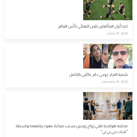
كندا أول المتأهلين لثمن النهائي كأس العالم
June 29, 2026
سُمية النجار: زوجي دمّر عائلتي بالكامل
January 14, 2026
محكمة هولندية تلغي زواج زوجين بسبب صياغة عهود زفافهما بواسطة
"شات جي بي تي"