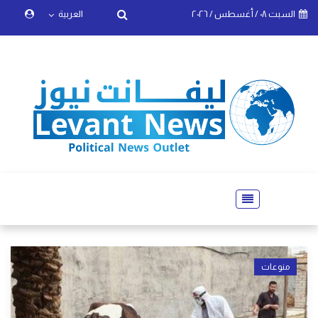
السبت ٠٨ / أغسطس / ٢٠٢٦
العربية
منوعات