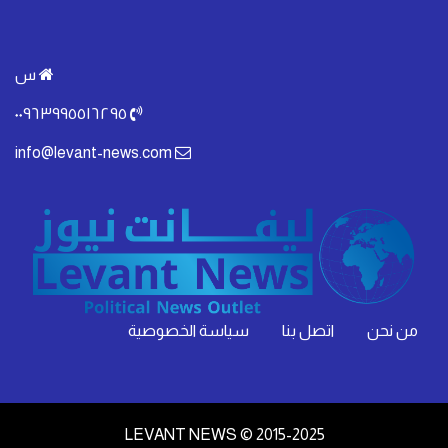
س
٠٠٩٦٣٩٩٥٥١٦٢٩٥
info@levant-news.com
من نحن
اتصل بنا
سياسة الخصوصية
LEVANT NEWS © 2015-2025