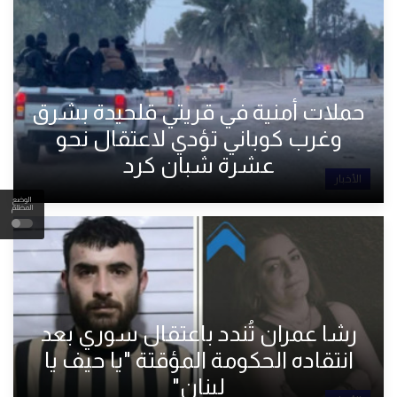
حملات أمنية في قريتي قلحيدة بشرق
وغرب كوباني تؤدي لاعتقال نحو
عشرة شبان كرد
الأخبار
الوضع
المظلم
رشا عمران تُندد باعتقال سوري بعد
انتقاده الحكومة المؤقتة "يا حيف يا
لبنان"