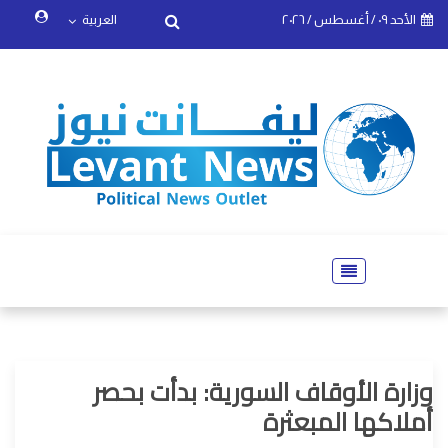
الأحد ٠٩ / أغسطس / ٢٠٢٦
العربية
وزارة الأوقاف السورية: بدأت بحصر
أملاكها المبعثرة