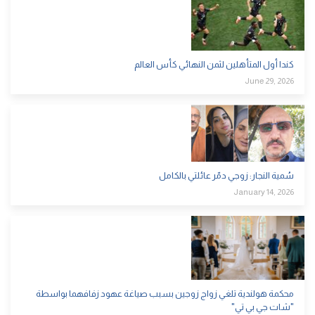
كندا أول المتأهلين لثمن النهائي كأس العالم
June 29, 2026
سُمية النجار: زوجي دمّر عائلتي بالكامل
January 14, 2026
محكمة هولندية تلغي زواج زوجين بسبب صياغة عهود زفافهما بواسطة
"شات جي بي تي"