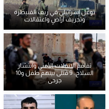
توغّل إسرائيلي في ريف القنيطرة
وتجريف أراضٍ واعتقالات
الأخبار
تفاقم الانفلات الأمني وانتشار
السلاح.. 9 قتلى بينهم طفل و10
جرحى
الأخبار