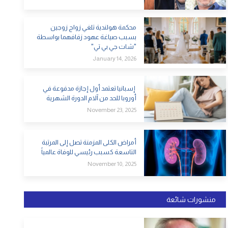
محكمة هولندية تلغي زواج زوجين
بسبب صياغة عهود زفافهما بواسطة
"شات جي بي تي"
January 14, 2026
إسبانيا تعتمد أول إجازة مدفوعة في
أوروبا للحد من آلام الدورة الشهرية
November 23, 2025
أمراض الكلى المزمنة تصل إلى المرتبة
التاسعة كسبب رئيسي للوفاة عالمياً
November 10, 2025
منشورات شائعة