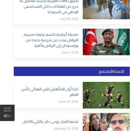
تحقيق لـCNN بالعربية يكشف تفاصيل ما
جرى من انتهاكات داخل المستشفى
الوطني في السويداء
July 30, 2026
صحيفة أيرلندية تكشف وثيقة مسربة..
البرهان يبحث عن شرعية جديدة من
بورتسودان إلى الرياض وأنقرة
July 9, 2026
الصحة|المجتمع
كندا أول المتأهلين لثمن النهائي كأس
العالم
June 29, 2026
الوضع
المظلم
سُمية النجار: زوجي دمّر عائلتي بالكامل
January 14, 2026