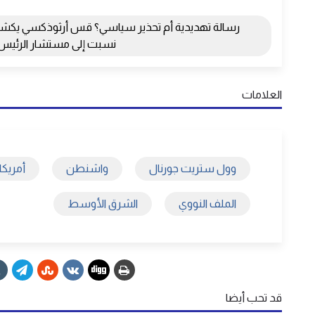
رسالة تهديدية أم تحذير سياسي؟ قس أرثوذكسي يكش
نسبت إلى مستشار الرئيس ا
العلامات
وول ستريت جورنال
واشنطن
أمريكا
الملف النووي
الشرق الأوسط
قد تحب أيضا