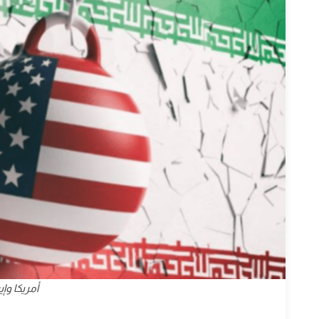
أمريكا وإي