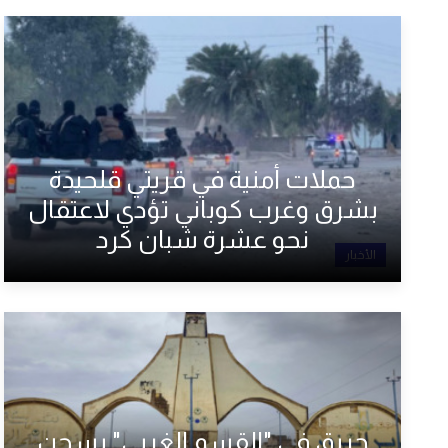
حملات أمنية في قريتي قلحيدة
بشرق وغرب كوباني تؤدي لاعتقال
نحو عشرة شبان كرد
الأخبار
حريق في "القسم الغربي" بسجن