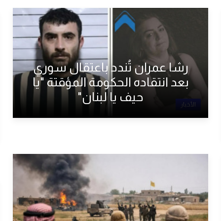
رشا عمران تُندد باعتقال سوري
بعد انتقاده الحكومة المؤقتة "يا
حيف يا لبنان"
الأخبار