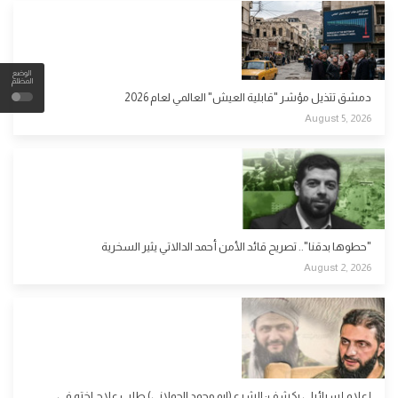
الوضع
المظلم
دمشق تتذيل مؤشر "قابلية العيش" العالمي لعام 2026
August 5, 2026
"حطوها بدقنا".. تصريح قائد الأمن أحمد الدالاتي يثير السخرية
August 2, 2026
إعلام إسرائيلي يكشف: الشرع (ابو محمد الجولاني) طلب علاج اخته في