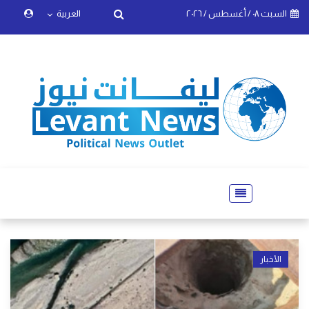
السبت ٠٨ / أغسطس / ٢٠٢٦
العربية
الأخبار